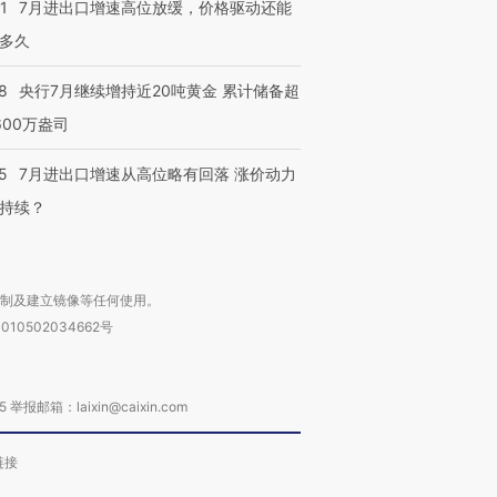
1
7月进出口增速高位放缓，价格驱动还能
多久
8
央行7月继续增持近20吨黄金 累计储备超
进第四届链博
【商旅对话】华住集团
600万盎司
技“链”接产
【特别呈现】寻找100种
CFO：不靠规模取胜，华
【特别呈
有意思的生活方式·第三对
住三大增长引擎是什么？
有意思的
5
7月进出口增速从高位略有回落 涨价动力
持续？
复制及建立镜像等任何使用。
010502034662号
箱：laixin@caixin.com
链接