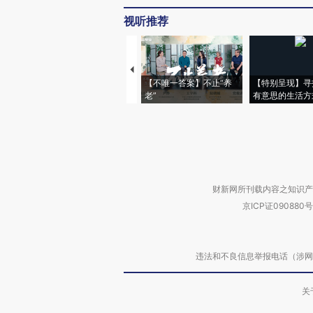
视听推荐
【不唯一答案】不止“养
【特别呈现】寻
老”
有意思的生活方
财新网所刊载内容之知识产
京ICP证090880号
违法和不良信息举报电话（涉网络暴力有
关