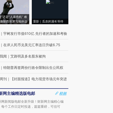
侵”还是“人道危机” 难
撕裂西班牙飞地休达
显影｜瓜农的漫长等待
｜
宇树发行市值610亿 先行者的加速和考验
｜
在岸人民币兑美元汇率连日升破6.75
我闻
｜
艾路明及多名股东被拘
｜
特朗普再签两份行政令限制出生公民权
周刊
｜
【封面报道】电力现货市场元年突进
新网主编精选版电邮
样例
新网新闻版电邮全新升级！财新网主编精心编
，每个工作日定时投递，篇篇重磅，可信可
。