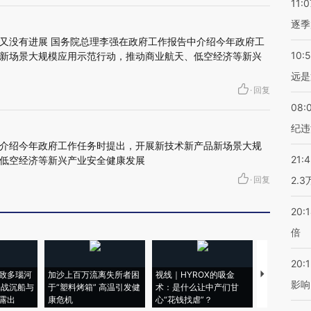
11:0
逐季
又没有进展 国务院总理李强在政府工作报告中介绍今年政府工
10:
新场景大规模应用示范行动，推动商业航天、低空经济等新兴
远是
·
回复
08:
纪违
介绍今年政府工作任务时提出，开展新技术新产品新场景大规
21:
低空经济等新兴产业安全健康发展
·
回复
2.
20:
倍
20:1
致多瑙河
加沙上百万流离失所者困
视线｜HYROX的吸金
马航飞行员
影响
二战沉船与
于“塑料烤箱” 高温引发健
术：是什么让中产们甘
粒摇头丸 尿
露出
康危机
心“花钱找虐”？
毒品