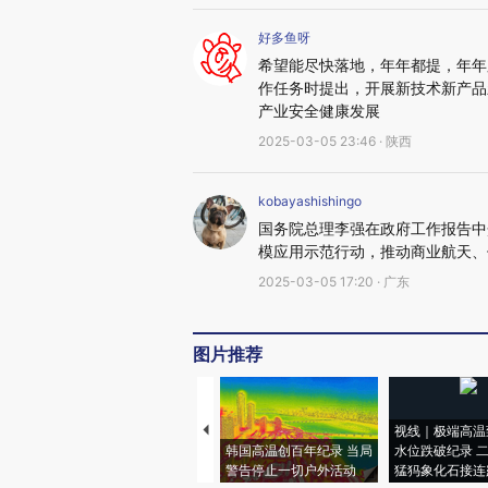
好多鱼呀
希望能尽快落地，年年都提，年年
作任务时提出，开展新技术新产品
产业安全健康发展
2025-03-05 23:46 · 陕西
kobayashishingo
国务院总理李强在政府工作报告中
模应用示范行动，推动商业航天、
2025-03-05 17:20 · 广东
图片推荐
视线｜极端高温
韩国高温创百年纪录 当局
水位跌破纪录 
警告停止一切户外活动
猛犸象化石接连