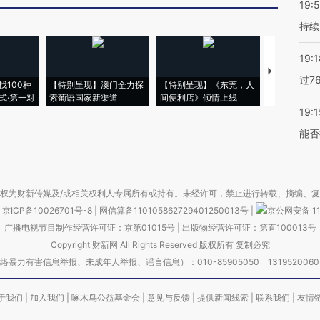
19:5
持续
19:1
【推广】走
过7
找100种
【特别呈现】澳门全力探
【特别呈现】《东莞，人
会，让数智科
式·第一对
索葡语国家新渠道
间便利店》倾情上线
业
19:1
能否
权为财新传媒及/或相关权利人专属所有或持有。未经许可，禁止进行转载、摘编、
京ICP备10026701号-8
|
网信算备110105862729401250013号
|
京公网安备 11
广播电视节目制作经营许可证：京第01015号
|
出版物经营许可证：第直100013号
Copyright 财新网 All Rights Reserved 版权所有 复制必究
害信息举报、未成年人举报、谣言信息）：010-85905050 13195200605 举报邮
于我们
|
加入我们
|
啄木鸟公益基金会
|
意见与反馈
|
提供新闻线索
|
联系我们
|
友情