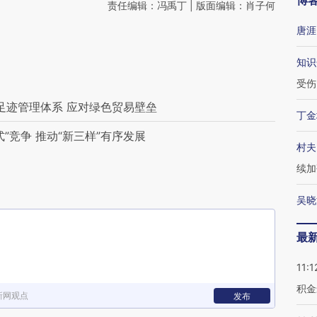
博
责任编辑：冯禹丁 | 版面编辑：肖子何
唐涯
知识
受伤
足迹管理体系 应对绿色贸易壁垒
丁金
”竞争 推动“新三样”有序发展
村夫
续加
吴晓
最
11:1
积金
新网观点
发布