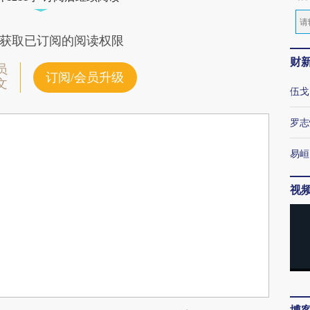
获取已订阅的阅读权限
财
员
订阅/会员升级
文
伍戈
罗志
易峘
视