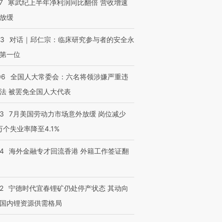
7
寒武纪上半年净利润同比翻倍 营收增速
放缓
53
对话｜邱仁宗：临床研究参与者的安全永
第一位
06
全国人大常委会：六名将领涉嫌严重违
法 被罢免全国人大代表
43
7月美国劳动力市场意外放缓 岗位减少
3万个失业率降至4.1%
14
海外金融专才回流香港 外籍工作签证翻
2
宁德时代宜春锂矿仍处停产状态 其动向
跨国走私7万
视线｜被称为“蟑螂”的印
视线｜“入侵”还是“人道危
国内锂资源供需格局
检体内含3种
度Z世代 用街头抗争将教
机”？难民潮撕裂西班牙
秘鲁纳斯
育部长拱下台
飞地休达
13人遇难