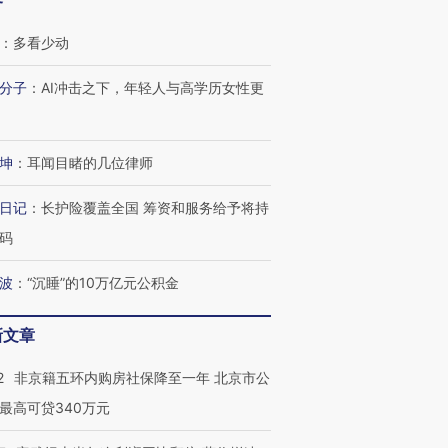
客
：
多看少动
分子
：
AI冲击之下，年轻人与高学历女性更
坤
：
耳闻目睹的几位律师
日记
：
长护险覆盖全国 筹资和服务给予将持
码
波
：
“沉睡”的10万亿元公积金
新文章
2
非京籍五环内购房社保降至一年 北京市公
最高可贷340万元