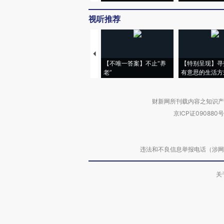
视听推荐
【不唯一答案】不止“养
【特别呈现】寻
老”
有意思的生活方
财新网所刊载内容之知识产
京ICP证090880号
违法和不良信息举报电话（涉网络暴力有
关