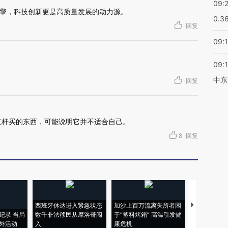
09:
擎，科技创新更是高质量发展的动力源。
0.3
·
回复
09:
09:
中东
·
回复
杠杆买的东西，可能说明它并不适合自己。
8
·
回复
西班牙休达进入紧急状态
加沙上百万流离失所者困
马航飞行员
纪录 当局
数千非法移民从摩洛哥闯
于“塑料烤箱” 高温引发健
粒摇头丸 尿
外活动
入
康危机
毒品