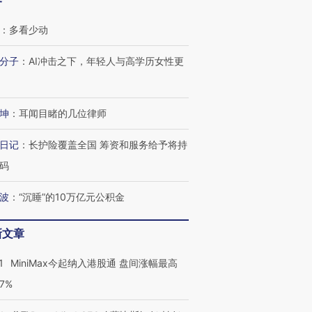
客
：
多看少动
分子
：
AI冲击之下，年轻人与高学历女性更
坤
：
耳闻目睹的几位律师
日记
：
长护险覆盖全国 筹资和服务给予将持
码
波
：
“沉睡”的10万亿元公积金
新文章
1
MiniMax今起纳入港股通 盘间涨幅最高
77%