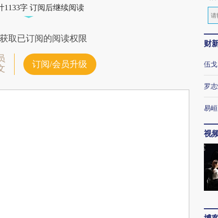
1133字 订阅后继续阅读
获取已订阅的阅读权限
财
员
订阅/会员升级
伍戈
文
罗志
易峘
视