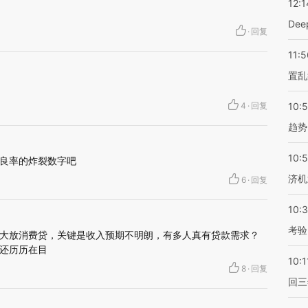
12:1
De
·
回复
11:5
置乱
4
·
回复
10:
趋势
10:
良率的炸裂数字吧
济机
6
·
回复
10:
考验
大放消费贷，关键是收入预期不明朗，有多人真有贷款需求？
还历历在目
10:1
8
·
回复
回三