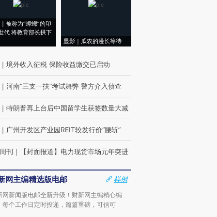
｜被称为“蟑螂”的印
世代 将教育部长拱下
显影｜瓜农的漫长等待
｜
境外收入征税 保险收益缴交已启动
｜
河南“三支一扶”考试舞弊 警方介入侦查
｜
特朗普再上台后中国留学生获签数量大减
｜
广州开发区产业园REIT较发行价“腰斩”
周刊
｜
【封面报道】电力现货市场元年突进
新网主编精选版电邮
样例
新网新闻版电邮全新升级！财新网主编精心编
，每个工作日定时投递，篇篇重磅，可信可
。