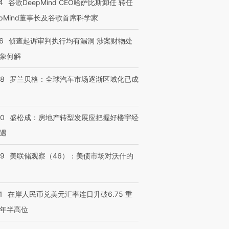
4
谷歌DeepMind CEO哈萨比斯卸任 转任
epMind董事长及谷歌首席科学家
6
侦查起诉审判执行均有漏洞 涉案财物处
象何解
58
罗兰贝格：全球汽车市场逐渐区域化已成
50
盛松成：房地产转型发展应把握好楼宇经
遇
39
美联储观察（46）：美债市场对沃什的
1
在岸人民币兑美元汇率连日升破6.75 重
年半高位