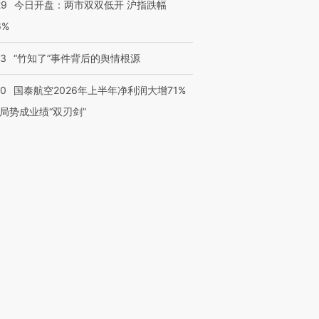
29
今日开盘：两市双双低开 沪指跌幅
6%
13
“竹知了”事件背后的舆情根源
10
国泰航空2026年上半年净利润大增71%
局势成业绩“双刃剑”
跨国走私7万
视线｜HY
检体内含3种
泽连斯基密集出访美英 索
秘鲁纳斯卡观光飞机坠毁
术：是什
要防空导弹“救急”
13人遇难
心“花钱找