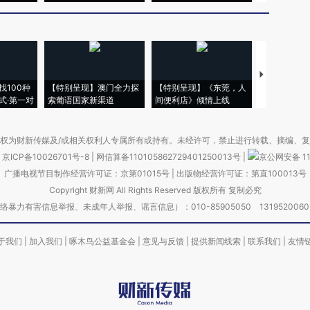
【推广】走
找100种
【特别呈现】澳门全力探
【特别呈现】《东莞，人
会，让数智科
式·第一对
索葡语国家新渠道
间便利店》倾情上线
业
权为财新传媒及/或相关权利人专属所有或持有。未经许可，禁止进行转载、摘编、
京ICP备10026701号-8
|
网信算备110105862729401250013号
|
京公网安备 11
广播电视节目制作经营许可证：京第01015号
|
出版物经营许可证：第直100013号
Copyright 财新网 All Rights Reserved 版权所有 复制必究
害信息举报、未成年人举报、谣言信息）：010-85905050 13195200605 举报邮
于我们
|
加入我们
|
啄木鸟公益基金会
|
意见与反馈
|
提供新闻线索
|
联系我们
|
友情