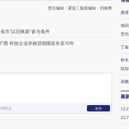
博
责任编辑：霍侃 | 版面编辑：刘春辉
唐涯
知识
省市“以旧换新”参与条件
受伤
扩围 科技企业并购贷期限延长至10年
丁金
村夫
续加
吴晓
最
新网观点
发布
12:2
22.