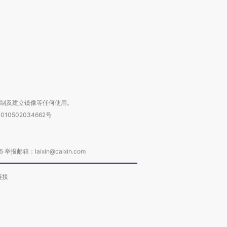
进第四届链博
【商旅对话】华住集团
技“链”接产
【特别呈现】寻找100种
CFO：不靠规模取胜，华
【特别呈
有意思的生活方式·第三对
住三大增长引擎是什么？
有意思的
复制及建立镜像等任何使用。
010502034662号
箱：laixin@caixin.com
链接