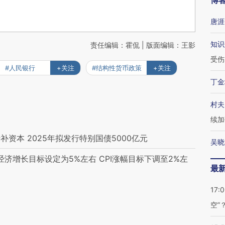
博
唐涯
知识
责任编辑：霍侃 | 版面编辑：王影
受伤
#人民银行
+关注
#结构性货币政策
+关注
丁金
村夫
续加
资本 2025年拟发行特别国债5000亿元
吴晓
经济增长目标设定为5%左右 CPI涨幅目标下调至2%左
最
17:
空”