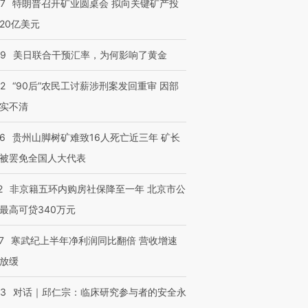
57
特朗普召开矿业圆桌会 拟向关键矿产投
20亿美元
09
美日联合干预汇率，为何影响了黄金
32
“90后”农民工讨薪涉刑案发回重审 因部
实不清
36
贵州山脚树矿难致16人死亡近三年 矿长
被罢免全国人大代表
2
非京籍五环内购房社保降至一年 北京市公
最高可贷340万元
跨国走私7万
视线｜被称为“蟑螂”的印
视线｜“入侵”还是“人道危
7
寒武纪上半年净利润同比翻倍 营收增速
检体内含3种
度Z世代 用街头抗争将教
机”？难民潮撕裂西班牙
秘鲁纳斯
育部长拱下台
飞地休达
13人遇难
放缓
53
对话｜邱仁宗：临床研究参与者的安全永