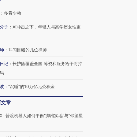
客
：
多看少动
分子
：
AI冲击之下，年轻人与高学历女性更
坤
：
耳闻目睹的几位律师
日记
：
长护险覆盖全国 筹资和服务给予将持
码
波
：
“沉睡”的10万亿元公积金
新文章
00
普渡机器人如何平衡“脚踏实地”与“仰望星
？