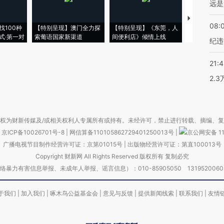
远是
【推广】走
08:
找100种
【特别呈现】澳门全力探
【特别呈现】《东莞，人
会，让数智科
式·第一对
索葡语国家新渠道
间便利店》倾情上线
业
纪违
21:
2.
权为财新传媒及/或相关权利人专属所有或持有。未经许可，禁止进行转载、摘编、
京ICP备10026701号-8
|
网信算备110105862729401250013号
|
京公网安备 11
广播电视节目制作经营许可证：京第01015号
|
出版物经营许可证：第直100013号
Copyright 财新网 All Rights Reserved 版权所有 复制必究
害信息举报、未成年人举报、谣言信息）：010-85905050 13195200605 举报邮
于我们
|
加入我们
|
啄木鸟公益基金会
|
意见与反馈
|
提供新闻线索
|
联系我们
|
友情