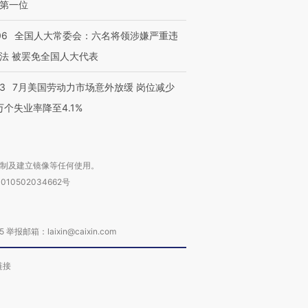
第一位
进第四届链博
【商旅对话】华住集团
06
全国人大常委会：六名将领涉嫌严重违
技“链”接产
【特别呈现】寻找100种
CFO：不靠规模取胜，华
【特别呈
有意思的生活方式·第三对
住三大增长引擎是什么？
有意思的
法 被罢免全国人大代表
43
7月美国劳动力市场意外放缓 岗位减少
3万个失业率降至4.1%
复制及建立镜像等任何使用。
010502034662号
箱：laixin@caixin.com
链接