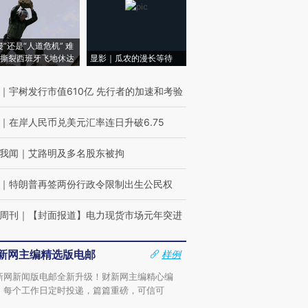
侵”还是“人道危机” 难
撕裂西班牙飞地休达
显影｜瓜农的漫长等待
｜
宇树发行市值610亿 先行者的加速和考验
｜
在岸人民币兑美元汇率连日升破6.75
我闻
｜
艾路明及多名股东被拘
｜
特朗普再签两份行政令限制出生公民权
周刊
｜
【封面报道】电力现货市场元年突进
新网主编精选版电邮
样例
新网新闻版电邮全新升级！财新网主编精心编
，每个工作日定时投递，篇篇重磅，可信可
。