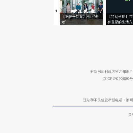
【不唯一答案】不止“养
【特别呈现】寻
老”
有意思的生活方
财新网所刊载内容之知识产
京ICP证090880号
违法和不良信息举报电话（涉网络暴力有
关