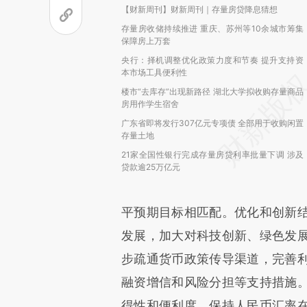
【财新周刊】财新周刊｜存量房贷降息猜想
存量房收储持续推进 重庆、苏州等10余城市筹集
保障房上万套
央行：择机调整优化政策力度和节奏 提升支持资
本市场工具便利性
楼市“去库存”出现新路径 湖北大学拟收购存量商品
房用作学生宿舍
广东省即将发行307亿元专项债 全部用于收购闲置
存量土地
21家全国性银行完成存量房贷利率批量下调 涉及
贷款逾25万亿元
平预期目标相匹配。优化和创新
发展，加大对科技创新、绿色发
步疏通货币政策传导渠道，完善
融资增信和风险分担等支持措施
得性和便利度。保持人民币汇率