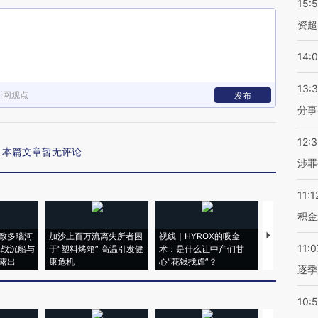
15:
资超
14:
13:
新网观点
发布
分事
12:
本篇文章暂无评论
涉罪
11:1
积金
致多瑙河
加沙上百万流离失所者困
视线｜HYROX的吸金
马航飞行员
11:0
二战沉船与
于“塑料烤箱” 高温引发健
术：是什么让中产们甘
粒摇头丸 尿
露出
康危机
心“花钱找虐”？
毒品
逐季
10: