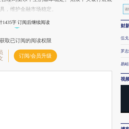
具，维护金融市场稳定。
1435字 订阅后继续阅读
财
伍戈
获取已订阅的阅读权限
罗志
员
订阅/会员升级
文
易峘
视