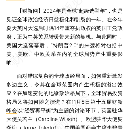
【财新网】
2024年是全球“超级选举年”，也是
见证全球政治经济日益极化和割裂的一年。在今年
夏天英国大选后时隔14年重夺执政权的英国工党政
府，正为中英关系转暖带来新的契机。与此同时，
美国大选落幕后，“特朗普2.0”的来袭将对包括中
美、美欧、中欧关系在内的全球局势产生重要影
响。
面对错综复杂的全球政经局面，如何重新激发
多边主义，令其在全球范围内产生积极的溢出效
应？在加速变化的地缘政治格局下，全球贸易投资
格局又将如何随之演进？在11月8日
第十五届财新
峰会
以“经贸再平衡”为主题的讨论环节，英国驻华
大使吴若兰（Caroline Wilson）、欧盟驻华大使庹
尧诲（Jorge Toledo）、中国美国商会主席李碧菁