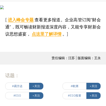
[
进入峰会专题
查看更多报道。企业高管订阅“财会
通”，既可畅读财新报道深度内容，又能专享财新会
议思想盛宴，
点这里了解详情
。]
责任编辑：汪苏 | 版面编辑：王永
话题：
#易方达
+关注
#欧洲
+关注
#ESG
+关注
#ESG投资
+关注