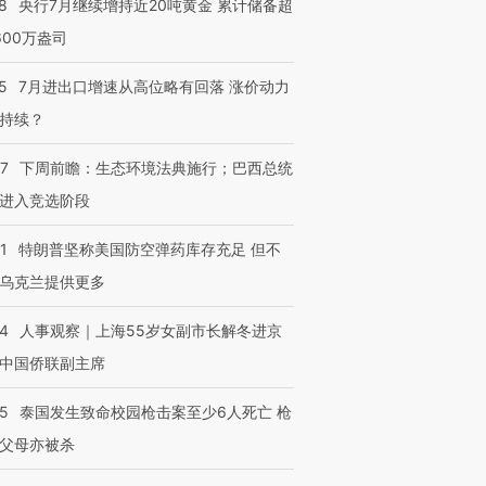
8
央行7月继续增持近20吨黄金 累计储备超
600万盎司
5
7月进出口增速从高位略有回落 涨价动力
持续？
07
下周前瞻：生态环境法典施行；巴西总统
进入竞选阶段
1
特朗普坚称美国防空弹药库存充足 但不
乌克兰提供更多
跨国走私7万
视线｜被称为“蟑螂”的印
视线｜“入侵”还是“人道危
检体内含3种
度Z世代 用街头抗争将教
机”？难民潮撕裂西班牙
秘鲁纳斯
育部长拱下台
飞地休达
13人遇难
24
人事观察｜上海55岁女副市长解冬进京
中国侨联副主席
45
泰国发生致命校园枪击案至少6人死亡 枪
父母亦被杀
进第四届链博
【商旅对话】华住集团
技“链”接产
【特别呈现】寻找100种
CFO：不靠规模取胜，华
【特别呈