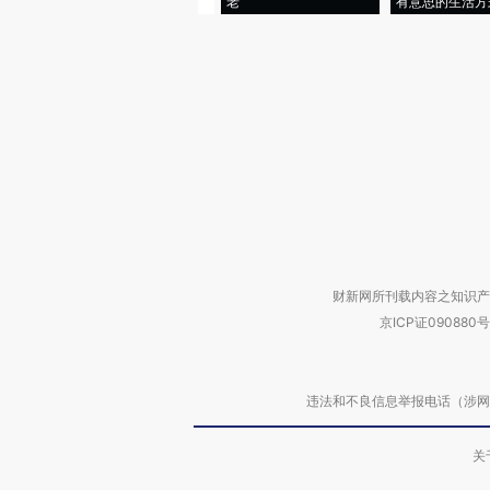
老”
有意思的生活方
财新网所刊载内容之知识产
京ICP证090880号
违法和不良信息举报电话（涉网络暴力有
关