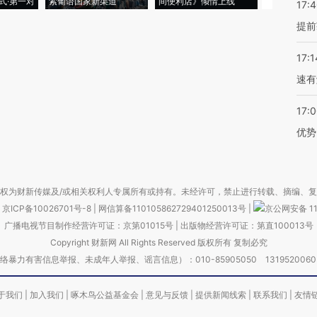
式·第一对
索葡语国家新渠道
间便利店》倾情上线
业
17:
提前
17:1
速有
17:
优势
权为财新传媒及/或相关权利人专属所有或持有。未经许可，禁止进行转载、摘编、
京ICP备10026701号-8
|
网信算备110105862729401250013号
|
京公网安备 11
广播电视节目制作经营许可证：京第01015号
|
出版物经营许可证：第直100013号
Copyright 财新网 All Rights Reserved 版权所有 复制必究
害信息举报、未成年人举报、谣言信息）：010-85905050 13195200605 举报邮
于我们
|
加入我们
|
啄木鸟公益基金会
|
意见与反馈
|
提供新闻线索
|
联系我们
|
友情