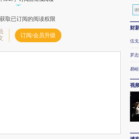
获取已订阅的阅读权限
财
员
订阅/会员升级
文
伍戈
罗志
易峘
视