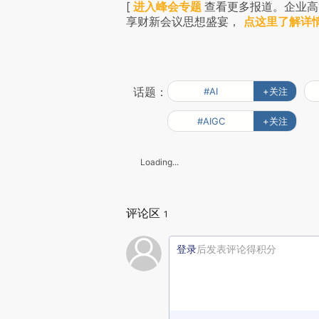
[
进入峰会专题
查看更多报道。企业高
享财新会议思想盛宴，
点这里了解详
话题：
#AI
+关注
#AIGC
+关注
Loading...
评论区
1
登录
后发表评论得积分