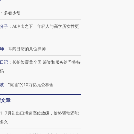
客
：
多看少动
分子
：
AI冲击之下，年轻人与高学历女性更
坤
：
耳闻目睹的几位律师
日记
：
长护险覆盖全国 筹资和服务给予将持
码
波
：
“沉睡”的10万亿元公积金
新文章
1
7月进出口增速高位放缓，价格驱动还能
多久