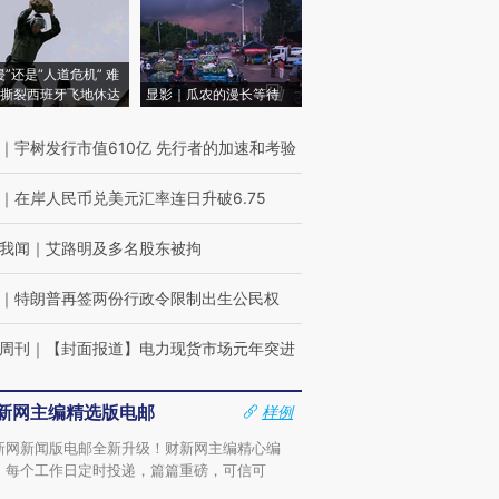
侵”还是“人道危机” 难
撕裂西班牙飞地休达
显影｜瓜农的漫长等待
｜
宇树发行市值610亿 先行者的加速和考验
｜
在岸人民币兑美元汇率连日升破6.75
我闻
｜
艾路明及多名股东被拘
｜
特朗普再签两份行政令限制出生公民权
周刊
｜
【封面报道】电力现货市场元年突进
新网主编精选版电邮
样例
新网新闻版电邮全新升级！财新网主编精心编
，每个工作日定时投递，篇篇重磅，可信可
。