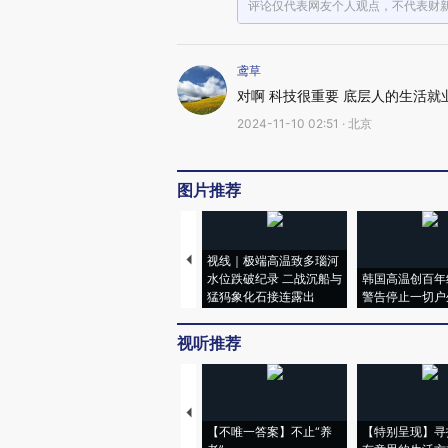
评论仅代表网友个人观点，不代表财
鸢草
对啊 科技很重要 底层人的生活就
2024-11-10 02:51 · 北京
图片推荐
视线｜极端高温致多瑙河
水位跌破纪录 二战沉船与
韩国高温创百年
猛犸象化石接连露出
警告停止一切户
视听推荐
【不唯一答案】不止“养
【特别呈现】寻