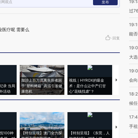
19:1
新网观点
发布
过7
19:1
业医疗呢 需要么
能否
·
回复
19:
大选
19:0
会向
加沙上百万流离失所者困
视线｜HYROX的吸金
马航飞行员
纪录 当局
于“塑料烤箱” 高温引发健
术：是什么让中产们甘
粒摇头丸 尿
外活动
康危机
心“花钱找虐”？
毒品
18:
候任
17:
手祖
【推广】走
找100种
【特别呈现】澳门全力探
【特别呈现】《东莞，人
会，让数智科