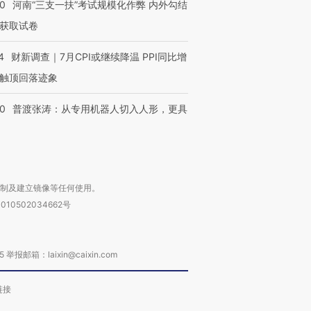
有意思的生活方式·第三对
住三大增长引擎是什么？
有意思的
40
河南“三支一扶”考试规模化作弊 内外勾结
获取试卷
4
财新调查｜7月CPI或继续降温 PPI同比增
触顶回落迹象
00
普渡张涛：从专用机器人切入人形，更具
复制及建立镜像等任何使用。
010502034662号
箱：laixin@caixin.com
链接