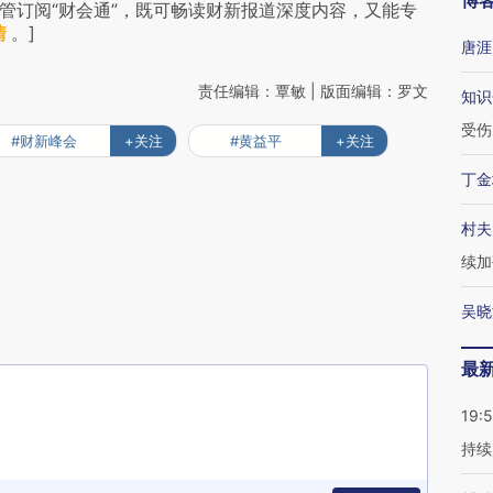
博
管订阅“财会通”，既可畅读财新报道深度内容，又能专
情
。]
唐涯
责任编辑：覃敏 | 版面编辑：罗文
知识
受伤
#财新峰会
+关注
#黄益平
+关注
丁金
村夫
续加
吴晓
最
19:5
持续