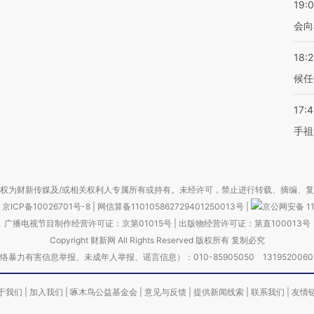
19:0
会向
18:
候任
17:
手祖
权为财新传媒及/或相关权利人专属所有或持有。未经许可，禁止进行转载、摘编、
京ICP备10026701号-8
|
网信算备110105862729401250013号
|
京公网安备 11
广播电视节目制作经营许可证：京第01015号
|
出版物经营许可证：第直100013号
Copyright 财新网 All Rights Reserved 版权所有 复制必究
害信息举报、未成年人举报、谣言信息）：010-85905050 13195200605 举报邮
于我们
|
加入我们
|
啄木鸟公益基金会
|
意见与反馈
|
提供新闻线索
|
联系我们
|
友情