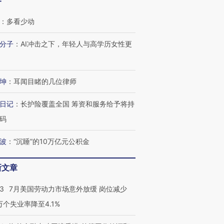
客
：
多看少动
分子
：
AI冲击之下，年轻人与高学历女性更
坤
：
耳闻目睹的几位律师
日记
：
长护险覆盖全国 筹资和服务给予将持
码
波
：
“沉睡”的10万亿元公积金
新文章
43
7月美国劳动力市场意外放缓 岗位减少
3万个失业率降至4.1%