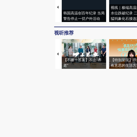
视线｜极端高温
韩国高温创百年纪录 当局
水位跌破纪录 
警告停止一切户外活动
猛犸象化石接连
视听推荐
【不唯一答案】不止“养
【特别呈现】寻
老”
有意思的生活方