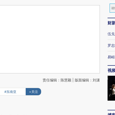
财
伍戈
罗志
易峘
视
责任编辑：陈慧颖 | 版面编辑：刘潇
#东南亚
+关注