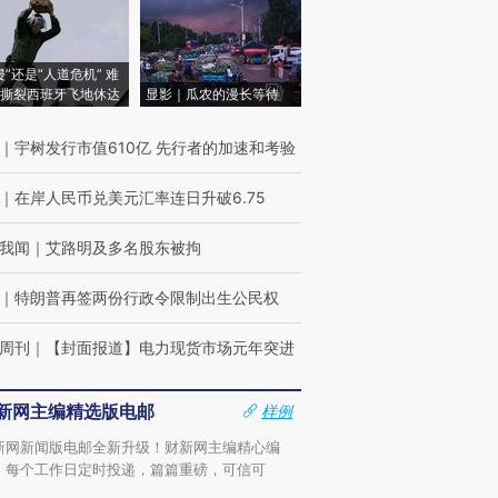
侵”还是“人道危机” 难
撕裂西班牙飞地休达
显影｜瓜农的漫长等待
｜
宇树发行市值610亿 先行者的加速和考验
｜
在岸人民币兑美元汇率连日升破6.75
我闻
｜
艾路明及多名股东被拘
｜
特朗普再签两份行政令限制出生公民权
周刊
｜
【封面报道】电力现货市场元年突进
新网主编精选版电邮
样例
新网新闻版电邮全新升级！财新网主编精心编
，每个工作日定时投递，篇篇重磅，可信可
。