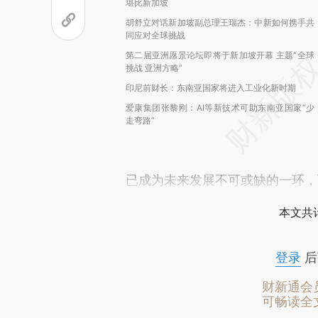
堪比新加坡
胡舒立对话新加坡副总理王瑞杰：中新如何携手共
同应对全球挑战
第二届亚洲愿景论坛即将于新加坡开幕 主题“全球
挑战 亚洲方略”
印尼前财长：东南亚国家将进入工业化新时期
爱康集团张黎刚：AI等新技术可助东南亚国家“少
走弯路”
已成为未来发展不可或缺的一环，
本文共计
登录
后
财新通会
可畅读全