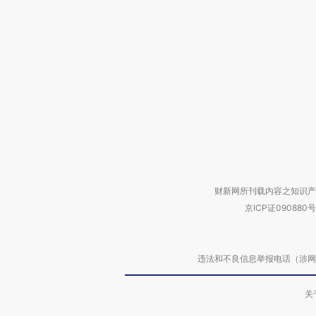
财新网所刊载内容之知识产
京ICP证090880号
违法和不良信息举报电话（涉网络暴力有
关