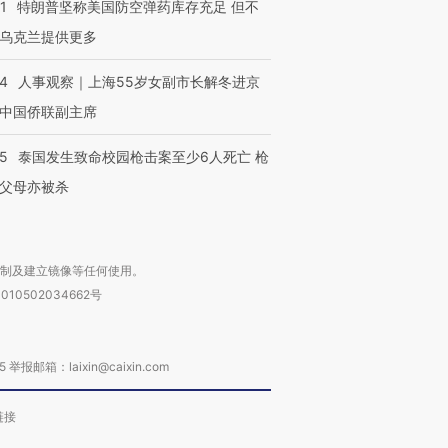
1
特朗普坚称美国防空弹药库存充足 但不
乌克兰提供更多
24
人事观察｜上海55岁女副市长解冬进京
中国侨联副主席
45
泰国发生致命校园枪击案至少6人死亡 枪
父母亦被杀
复制及建立镜像等任何使用。
010502034662号
箱：laixin@caixin.com
链接