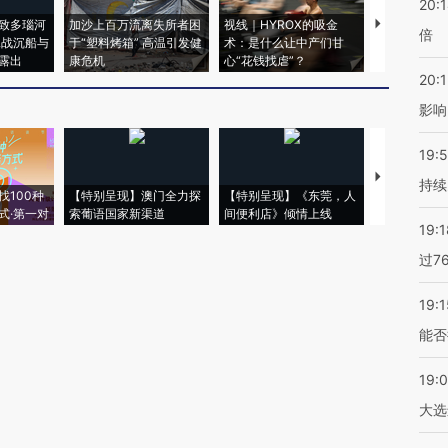
20:
致多瑙河
加沙上百万流离失所者困
视线｜HYROX的吸金
马航飞行员
倍
二战沉船与
于“塑料烤箱” 高温引发健
术：是什么让中产们甘
粒摇头丸 尿
露出
康危机
心“花钱找虐”？
毒品
20:1
影响
19:5
【推广】走
持续
找100种
【特别呈现】澳门全力探
【特别呈现】《东莞，人
会，让数智科
式·第一对
索葡语国家新渠道
间便利店》倾情上线
业
19:1
过7
19:1
能否
19:
大选