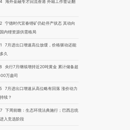
14
海外金融专才回流香港 外籍工作签证翻
跨国走私7万
视线｜被称为“蟑螂”的印
视线｜“入侵”还是“人道危
检体内含3种
度Z世代 用街头抗争将教
机”？难民潮撕裂西班牙
秘鲁纳斯
育部长拱下台
飞地休达
13人遇难
2
宁德时代宜春锂矿仍处停产状态 其动向
国内锂资源供需格局
1
7月进出口增速高位放缓，价格驱动还能
进第四届链博
【商旅对话】华住集团
多久
技“链”接产
【特别呈现】寻找100种
CFO：不靠规模取胜，华
【特别呈
有意思的生活方式·第三对
住三大增长引擎是什么？
有意思的
8
央行7月继续增持近20吨黄金 累计储备超
600万盎司
5
7月进出口增速从高位略有回落 涨价动力
持续？
07
下周前瞻：生态环境法典施行；巴西总统
进入竞选阶段