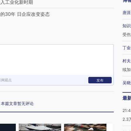
博
进入工业化新时期
唐涯
的30年 日企应改变姿态
知识
受伤
丁金
村夫
续加
新网观点
发布
吴晓
最
本篇文章暂无评论
21:
2.