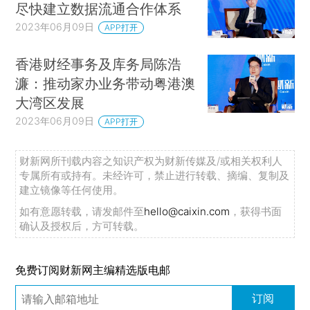
尽快建立数据流通合作体系
2023年06月09日
APP打开
香港财经事务及库务局陈浩
濂：推动家办业务带动粤港澳
大湾区发展
2023年06月09日
APP打开
财新网所刊载内容之知识产权为财新传媒及/或相关权利人
专属所有或持有。未经许可，禁止进行转载、摘编、复制及
建立镜像等任何使用。
如有意愿转载，请发邮件至
hello@caixin.com
，获得书面
确认及授权后，方可转载。
免费订阅财新网主编精选版电邮
订阅