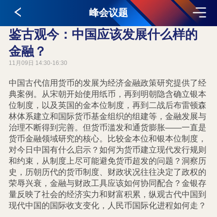
峰会议题
鉴古观今：中国应该发展什么样的
金融？
11月09日 14:30-16:30
中国古代信用货币的发展为经济金融政策研究提供了经
典案例。从宋朝开始使用纸币，再到明朝隐含确立银本
位制度，以及英国的金本位制度，再到二战后布雷顿森
林体系建立和国际货币基金组织的组建等，金融发展与
治理不断得到完善。但货币滥发和通货膨胀——一直是
货币金融领域研究的核心。比较金本位和银本位制度，
对今日中国有什么启示？如何为货币建立现代发行规则
和约束，从制度上尽可能避免货币超发的问题？洞察历
史，历朝历代的货币制度、财政状况往往决定了政权的
荣辱兴衰，金融与财政工具应该如何协同配合？金银存
量反映了社会的经济实力和财富积累，纵观古代中国到
现代中国的国际收支变化，人民币国际化进程如何走？