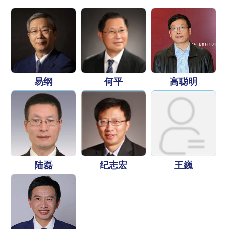
易纲
何平
高聪明
陆磊
纪志宏
王巍