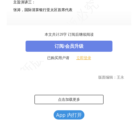
主旨演讲三：
张涛
，国际清算银行亚太区首席代表
[查看更多峰会报道，请访问本届财新峰会首页。可点此
打开
。]
本文共计29字 订阅后继续阅读
订阅/会员升级
已购买用户请
立即登录
版面编辑：王永
点击加载更多
App 内打开