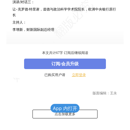
演讲/对话三：
让-克罗德·特里谢
，道德与政治科学学术院院长，欧洲中央银行原行
长
主持人：
李增新
，财新国际副总经理
[查看更多峰会报道，请访问本届财新峰会首页。可点此
打开
。]
本文共计67字 订阅后继续阅读
订阅/会员升级
已购买用户请
立即登录
版面编辑：王永
App 内打开
点击加载更多