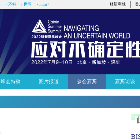
经
环科
世界
mini+
财新商城
登
峰会特稿
图片报道
参会嘉宾
嘉宾访谈
长
B