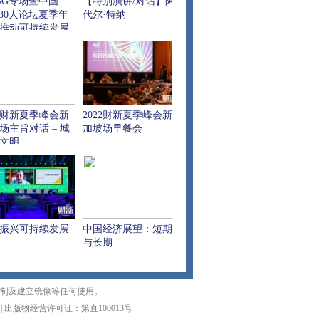
SG专场暨中国
【特别演讲/对话】阿
G30人论坛夏季年
代尔·特纳
推动可持续发展
一程：构建一致
的框架
22财新夏季峰会新
2022财新夏季峰会新
场主旨对话 – 城
加坡场早餐会
文明
振兴可持续发展
中国经济展望：短期
与长期
复制及建立镜像等任何使用。
|
出版物经营许可证：第直100013号