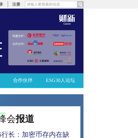
录
注册
合作伙伴
ESG30人论坛
峰会
报道
IS行长：加密币存内在缺