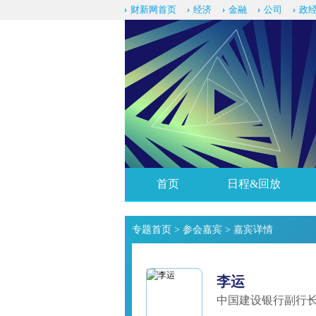
财新网首页
经济
金融
公司
政
首页
日程&回放
专题首页
>
参会嘉宾
> 嘉宾详情
李运
中国建设银行副行