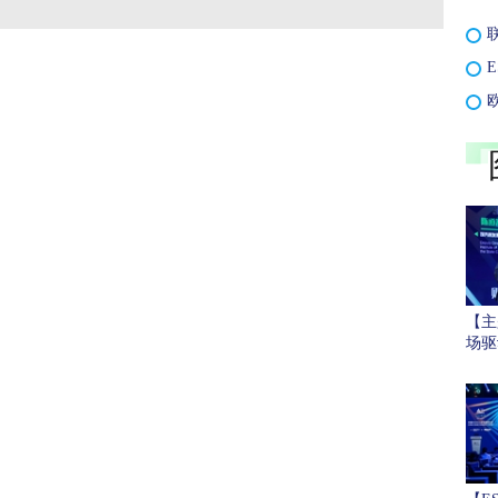
联
欧
【主
场驱