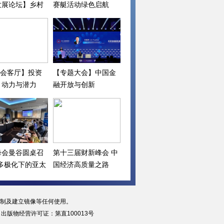
发展论坛】乡村
赛艇活动绿色启航
下一步
I会客厅】投资
【专题大会】中国金
：动力与潜力
融开放与创新
峰会曼谷圆桌召
第十三届财新峰会 中
“多极化下的亚太
国经济高质量之路
复制及建立镜像等任何使用。
|
出版物经营许可证：第直100013号