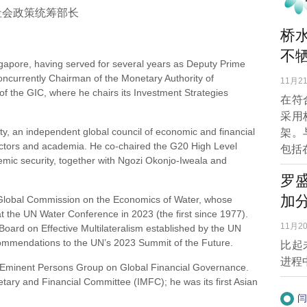
社会政策统筹部长
桥
不牺
pore, having served for several years as Deputy Prime
concurrently Chairman of the Monetary Authority of
11月21
f the GIC, where he chairs its Investment Strategies
在符
采用
 an independent global council of economic and financial
架。
sectors and academia. He co-chaired the G20 High Level
包括
mic security, together with Ngozi Okonjo-Iweala and
罗
加
obal Commission on the Economics of Water, whose
 the UN Water Conference in 2023 (the first since 1977).
11月20
Board on Effective Multilateralism established by the UN
commendations to the UN’s 2023 Summit of the Future.
比起
进程
minent Persons Group on Global Financial Governance.
etary and Financial Committee (IMFC); he was its first Asian
闫