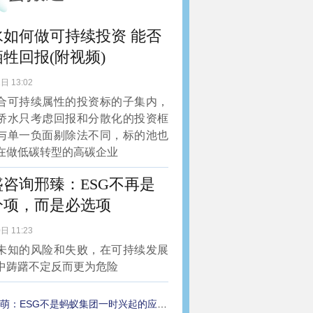
水如何做可持续投资 能否
牲回报(附视频)
日 13:02
合可持续属性的投资标的子集内，
桥水只考虑回报和分散化的投资框
与单一负面剔除法不同，标的池也
在做低碳转型的高碳企业
盛咨询邢臻：ESG不再是
分项，而是必选项
日 11:23
未知的风险和失败，在可持续发展
中踌躇不定反而更为危险
萌：ESG不是蚂蚁集团一时兴起的应景之举