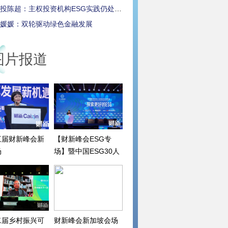
投陈超：主权投资机构ESG实践仍处早期
媛媛：双轮驱动绿色金融发展
图片报道
三届财新峰会新
【财新峰会ESG专
场
场】暨中国ESG30人
论坛2022年会
二届乡村振兴可
财新峰会新加坡会场