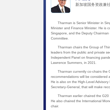
新加坡国务资政兼
Tharman is Senior Minister in Singa
Minister and Finance Minister. He is 
Singapore, and the Deputy Chairman o
Committee.
Tharman chairs the Group of Thirty,
leaders from the public and private 
Independent Panel on financing pande
Lawrence Summers, in 2021.
Tharman currently co-chairs the Gl
recommendations will be considered at
He is also on the High-Level Advisory 
Secretary-General, that will make re
Tharman earlier chaired the G20 E
He also chaired the International Mon
chair.