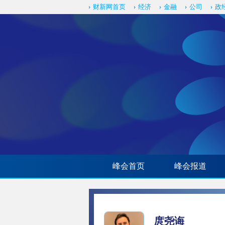
财新网首页
经济
金融
公司
政
峰会首页
峰会报道
庹尧诲