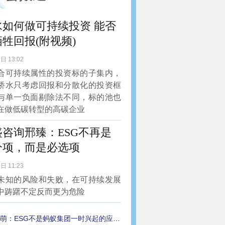
水如何做可持续投资 能否
牲回报(附视频)
日 13:02
合可持续属性的投资标的子集内，
桥水只考虑回报和分散化的投资框
与单一负面剔除法不同，标的池也
在做低碳转型的高碳企业
盛咨询邢臻：ESG不再是
分项，而是必选项
日 11:23
未知的风险和失败，在可持续发展
中踌躇不定反而更为危险
萌：ESG不是蚂蚁集团一时兴起的应景之举