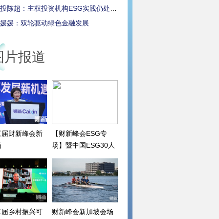
投陈超：主权投资机构ESG实践仍处早期
媛媛：双轮驱动绿色金融发展
图片报道
三届财新峰会新
【财新峰会ESG专
场
场】暨中国ESG30人
论坛2022年会
二届乡村振兴可
财新峰会新加坡会场