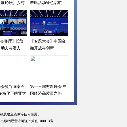
发展论坛】乡村
赛艇活动绿色启航
下一步
I会客厅】投资
【专题大会】中国金
：动力与潜力
融开放与创新
峰会曼谷圆桌召
第十三届财新峰会 中
“多极化下的亚太
国经济高质量之路
复制及建立镜像等任何使用。
|
出版物经营许可证：第直100013号