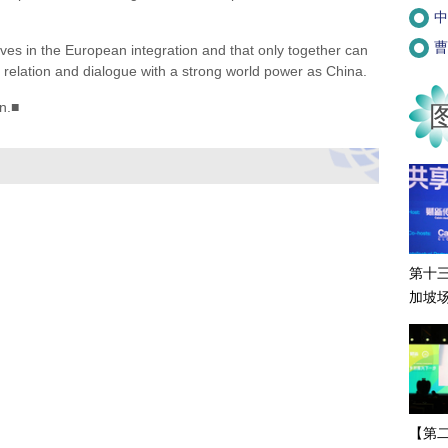
中
曹
 in the European integration and that only together can
elation and dialogue with a strong world power as China.
n.■
第十
加坡
【第