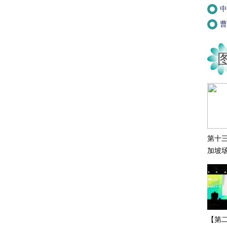
中
曹
第十
加坡
【第