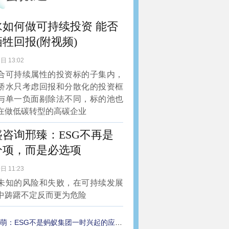
水如何做可持续投资 能否
牲回报(附视频)
日 13:02
合可持续属性的投资标的子集内，
桥水只考虑回报和分散化的投资框
与单一负面剔除法不同，标的池也
在做低碳转型的高碳企业
盛咨询邢臻：ESG不再是
分项，而是必选项
日 11:23
未知的风险和失败，在可持续发展
中踌躇不定反而更为危险
萌：ESG不是蚂蚁集团一时兴起的应景之举