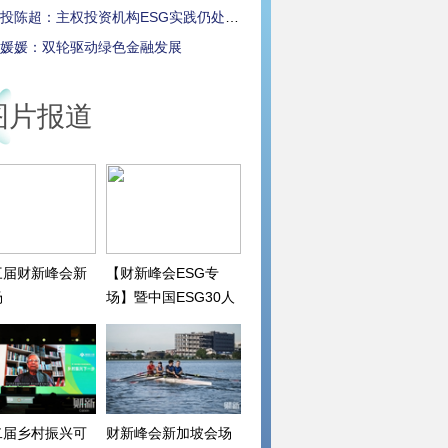
投陈超：主权投资机构ESG实践仍处早期
媛媛：双轮驱动绿色金融发展
图片报道
三届财新峰会新
【财新峰会ESG专
场
场】暨中国ESG30人
论坛2022年会
二届乡村振兴可
财新峰会新加坡会场