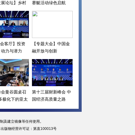
发展论坛】乡村
赛艇活动绿色启航
下一步
I会客厅】投资
【专题大会】中国金
：动力与潜力
融开放与创新
峰会曼谷圆桌召
第十三届财新峰会 中
“多极化下的亚太
国经济高质量之路
复制及建立镜像等任何使用。
|
出版物经营许可证：第直100013号