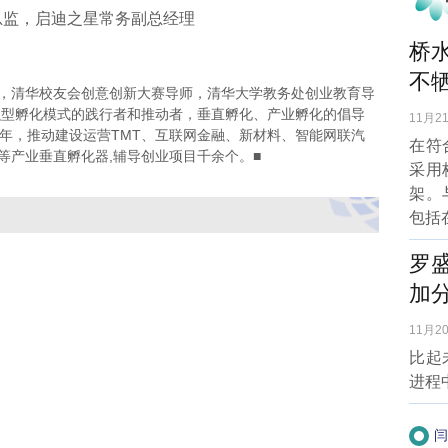
总监，启迪之星常务副总经理
桥
不牺
清华校友会创意创新大赛导师，清华大学教务处创业教育导
融型孵化模式的践行者和推动者，垂直孵化、产业孵化的倡导
11月21
0年，推动建设运营TMT、互联网金融、新材料、智能网联汽
在符
等产业垂直孵化器,辅导创业项目千余个。■
采用
架。
包括
罗
加
11月20
比起
进程
闫