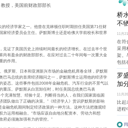
、教授，美国前财政部部长
桥
不牺
的经济学家之一。他曾在克林顿任职时期担任美国第71任财
国家经济委员会主任。萨默斯博士还是哈佛大学前校长和世界
11月21
在符
采用
见证了美国历史上持续时间最长的经济增长。在过去半个世
算尚有盈余的财政部部长。在应对过去二十年间每一次重大金
架。
重的作用。
包括
、俄罗斯、日本和亚洲新兴市场的金融危机席卷全球，萨默斯
罗
奥巴马总统的首席经济顾问之一，萨默斯博士运用他的经济学
加
的姿态。这些事件包括2008年金融危机、汽车行业的不景气以
的重压。萨默斯从白宫卸任时，时任美国总统奥巴马表
11月20
一个充满智慧、经验十足、判断得当的人，在我们国家面临困
济团队做出了正确的决策。”《经济学人》赏识萨默斯的影响
比起
它是金融危机期间制定经济政策的一种方法。这种方法把微观经
进程
权力运用相融合。“市场应该自由地分配资本、劳动力和想
政府必须施加强有力的管控。”
闫