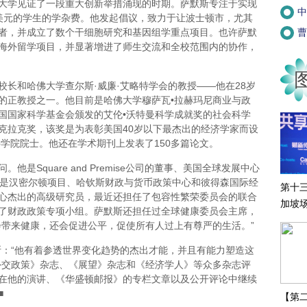
学见证了一段重大创新举措涌现的时期。萨默斯专注于实现
中
美元的学生的学杂费。他发起倡议，致力于让波士顿市，尤其
者，并成立了数个干细胞研究和基因组学重点项目。也许萨默
曹
海外留学项目，并显著增进了师生交流和全校范围内的协作，
和哈佛大学查尔斯·威廉·艾略特学会的教授——他在28岁
的正教授之一。他目前是哈佛大学穆萨瓦•拉赫玛尼商业与政
国国家科学基金会颁发的艾伦•沃特曼科学成就奖的社会科学
茨·克拉克奖，该奖是为表彰美国40岁以下最杰出的经济学家而设
科学院院士。他还在学术期刊上发表了150多篇论文。
Square and Premise公司的董事、美国全球发展中心
他是汉密尔顿项目、哈钦斯财政与货币政策中心和彼得森国际经
第十
心杰出的高级研究员，最近还担任了包容性繁荣委员会的联合
加坡
了财政政策专项小组。萨默斯还担任过全球健康委员会主席，
会带来健康，还会促进公平，促使所有人过上有尊严的生活。”
：“他有着参透世界变化趋势的杰出才能，并且有能力塑造这
外交政策》杂志、《展望》杂志和《经济学人》等众多杂志评
在他的演讲、《华盛顿邮报》的专栏文章以及公开评论中继续
■
【第