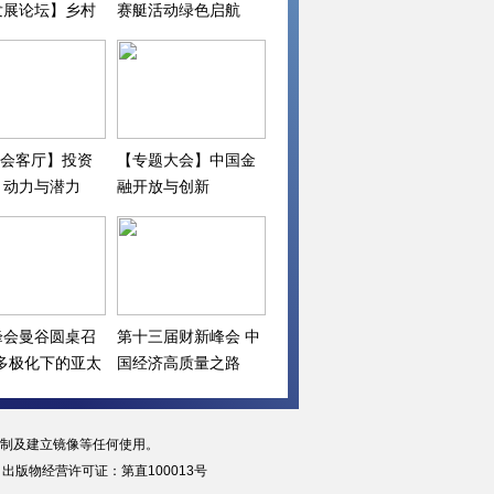
发展论坛】乡村
赛艇活动绿色启航
下一步
I会客厅】投资
【专题大会】中国金
：动力与潜力
融开放与创新
峰会曼谷圆桌召
第十三届财新峰会 中
“多极化下的亚太
国经济高质量之路
复制及建立镜像等任何使用。
|
出版物经营许可证：第直100013号