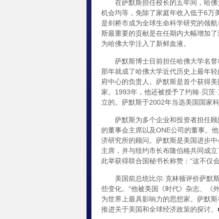
在萨默斯担任校长的五年间，哈佛大
机会均等，免除了家庭年收入低于6万
是剑桥市成为全球生命科学研究的领航
斯最重要的贡献是在任期内大幅增加了
为哈佛大学注入了新鲜血液。
萨默斯博士目前担任哈佛大学名誉校长
那年就成了哈佛大学近代历史上最年轻
府中心的负责人。萨默斯是首个获得美
家。1993年，他还被授予了约翰·贝
立的。萨默斯于2002年当选美国国家
萨默斯为多个企业和投资者担任顾问。他是
的董事会主席以及ONE公司的董事。
济研究所的顾问。萨默斯是美国进步中
主席，并与纽约市长布隆伯格共同成立
此举获得联合国秘书长称赞：“这不仅
美国前总统比尔·克林顿评价萨默斯
些变化。”他被美国《时代》杂志、《
为世界上最具影响力的思想家。萨默斯
推进关于美国和全球经济政策的探讨。