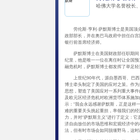
哈佛大学名誉校长
劳伦斯·亨利·萨默斯博士是美国顶尖
政部部长，并在奥巴马政府中担任白宫
银行前首席经济师。
萨默斯博士在美国财政部任职期间，
纪里，他是唯一一位在离任时让全国预
融危机时，萨默斯博士都发挥了举足轻
上世纪90年代，源自墨西哥、巴西
博士牵头制定了美国的应对之策。作为
思想，塑造了美国应对一系列重大事件
及欧元区经济危机对欧洲货币体系施加
示：“我会永远感谢萨默斯，正是这样
难的重要关头挑起重担，率领我们的经
力，并对“萨默斯主义”进行了定义：
济自由放任的市场思维和宏观经济中的
法，但有时市场会如同脱缰野马，这时