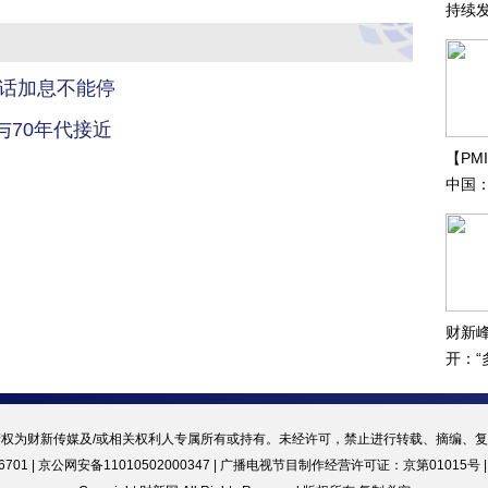
持续
振兴
喊话加息不能停
70年代接近
【PM
中国
财新
开：
合作”
权为财新传媒及/或相关权利人专属所有或持有。未经许可，禁止进行转载、摘编、
701 | 京公网安备11010502000347 |
广播电视节目制作经营许可证：京第01015号