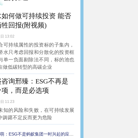
水如何做可持续投资 能否
牲回报(附视频)
日 13:02
合可持续属性的投资标的子集内，
桥水只考虑回报和分散化的投资框
与单一负面剔除法不同，标的池也
在做低碳转型的高碳企业
盛咨询邢臻：ESG不再是
分项，而是必选项
日 11:23
未知的风险和失败，在可持续发展
中踌躇不定反而更为危险
萌：ESG不是蚂蚁集团一时兴起的应景之举