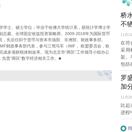
士
桥
不牺
学士、硕士学位；毕业于哈佛大学统计系，获统计学博士学
理副总裁、全球固定收益投资策略师。2009-2018年为国际货币
11月21
务员，先后任职于货币与资本市场部、非洲部、财政事务部。
在符
为IMF财政事务部代表，参与三驾马车（IMF， 欧盟委员会，欧
采用
完成多项财税体制改革。现为北京市“两区”工作领导小组办公
架。
，负责“两区”数字经济相关工作。■
包括
罗
加
11月20
比起
进程
闫