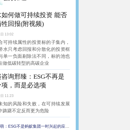
水如何做可持续投资 能否
牲回报(附视频)
日 13:02
合可持续属性的投资标的子集内，
桥水只考虑回报和分散化的投资框
与单一负面剔除法不同，标的池也
在做低碳转型的高碳企业
盛咨询邢臻：ESG不再是
分项，而是必选项
日 11:23
未知的风险和失败，在可持续发展
中踌躇不定反而更为危险
萌：ESG不是蚂蚁集团一时兴起的应景之举