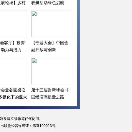
发展论坛】乡村
赛艇活动绿色启航
下一步
I会客厅】投资
【专题大会】中国金
：动力与潜力
融开放与创新
峰会曼谷圆桌召
第十三届财新峰会 中
“多极化下的亚太
国经济高质量之路
复制及建立镜像等任何使用。
|
出版物经营许可证：第直100013号