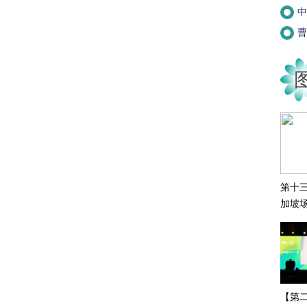
中
曹
第十
加坡
【第