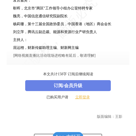
发言嘉宾：
靳晖，
北京市“两区”工作领导小组办公室特聘专家
魏亮，
中国信息通信研究院副院长
杨莉珊，
第十三届全国政协委员，中国香港（地区）商会会长
刘立萍，
腾讯云副总裁、能源和资源行业产研负责人
主持人：
屈运栩，
财新传媒助理主编、财新网主编
[网络视频直播比活动现场进程略有延后，敬请理解]
[查看更多峰会报道，请访问本届财新峰会首页。可点此
打开
。]
本文共计158字 订阅后继续阅读
订阅/会员升级
已购买用户请
立即登录
版面编辑：王影