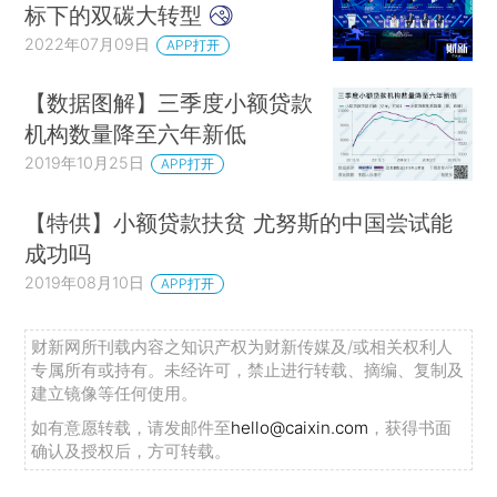
标下的双碳大转型
2022年07月09日
APP打开
【数据图解】三季度小额贷款
机构数量降至六年新低
2019年10月25日
APP打开
【特供】小额贷款扶贫 尤努斯的中国尝试能
成功吗
2019年08月10日
APP打开
财新网所刊载内容之知识产权为财新传媒及/或相关权利人
专属所有或持有。未经许可，禁止进行转载、摘编、复制及
建立镜像等任何使用。
如有意愿转载，请发邮件至
hello@caixin.com
，获得书面
确认及授权后，方可转载。