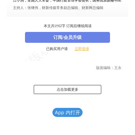
江小涓
，全国人大常委，中国行政管理学会会长，国务院原副秘书长
主持人：
张继伟
，财新传媒常务副总编辑、财新网总编辑
[查看更多峰会报道，请访问本届财新峰会首页。可点此
打开
。]
本文共计62字 订阅后继续阅读
订阅/会员升级
已购买用户请
立即登录
版面编辑：王永
点击加载更多
App 内打开