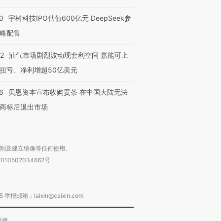
0
宇树科技IPO估值600亿元 DeepSeek参
略配售
22
油气市场剧烈波动现套利空间 嘉能可上
扭亏、净利增超50亿美元
6
贝恩资本宣布收购贡茶 在中国大陆无法
商标后退出市场
复制及建立镜像等任何使用。
010502034662号
箱：laixin@caixin.com
链接