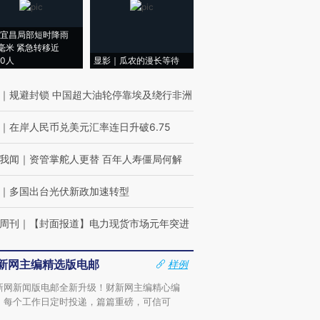
宜昌局部短时降雨
8毫米 紧急转移近
00人
显影｜瓜农的漫长等待
｜
规避封锁 中国超大油轮停靠埃及绕行非洲
｜
在岸人民币兑美元汇率连日升破6.75
我闻
｜
资管掌舵人更替 百年人寿僵局何解
｜
多国出台光伏新政加速转型
周刊
｜
【封面报道】电力现货市场元年突进
新网主编精选版电邮
样例
新网新闻版电邮全新升级！财新网主编精心编
，每个工作日定时投递，篇篇重磅，可信可
。