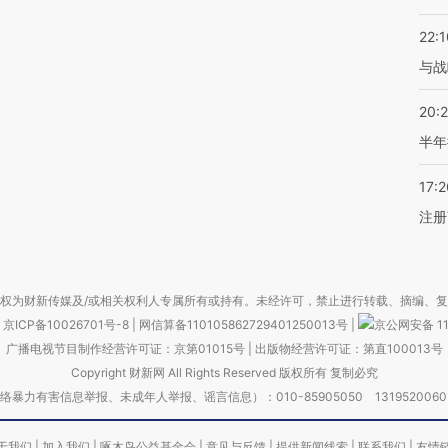
22:1
与战
20:
半年
17:2
注册
权为财新传媒及/或相关权利人专属所有或持有。未经许可，禁止进行转载、摘编、
京ICP备10026701号-8
|
网信算备110105862729401250013号
|
京公网安备 11
广播电视节目制作经营许可证：京第01015号
|
出版物经营许可证：第直100013号
Copyright 财新网 All Rights Reserved 版权所有 复制必究
害信息举报、未成年人举报、谣言信息）：010-85905050 13195200605 举报邮
于我们
|
加入我们
|
啄木鸟公益基金会
|
意见与反馈
|
提供新闻线索
|
联系我们
|
友情