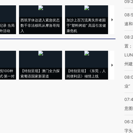
09:
08:
西班牙休达进入紧急状态
加沙上百万流离失所者困
视线｜HYR
速和
纪录 当局
数千非法移民从摩洛哥闯
于“塑料烤箱” 高温引发健
术：是什么
外活动
入
康危机
心“花钱找虐
08:
置；
LU
州建
【推广】走
找100种
【特别呈现】澳门全力探
【特别呈现】《东莞，人
会，让数智科
式·第一对
索葡语国家新渠道
间便利店》倾情上线
业
08:
业”
07:
意图
06:
字头