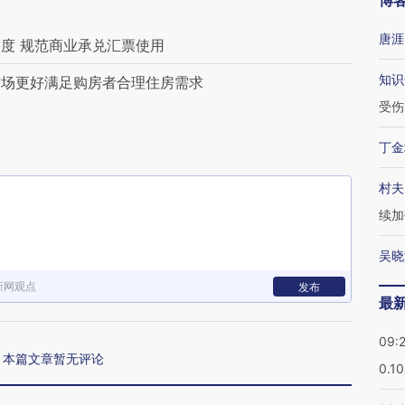
博
唐涯
度 规范商业承兑汇票使用
知识
市场更好满足购房者合理住房需求
受伤
丁金
村夫
续加
吴晓
新网观点
发布
最
09:
本篇文章暂无评论
0.1