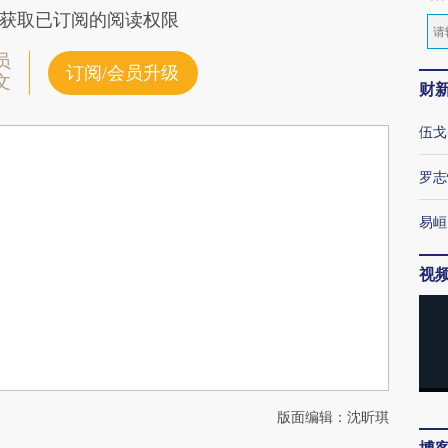
获取已订阅的阅读权限
员
订阅/会员升级
文
财
伍戈
罗志
易峘
视
版面编辑：沈昕琪