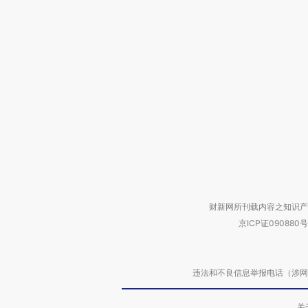
财新网所刊载内容之知识产
京ICP证090880号
违法和不良信息举报电话（涉网络暴力有
关