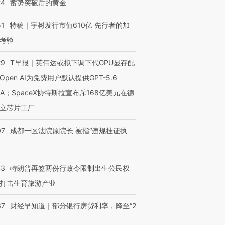
24
蓄势突破后的黄金
51
特稿｜宇树发行市值610亿 先行者的加
OX的吸金
马航飞行员跨国走私7万
视线｜被称为“蟑螂”的印
考验
让中产们甘
粒摇头丸 尿检体内含3种
度Z世代 用街头抗争将教
秘鲁纳斯
”？
毒品
育部长拱下台
13人遇难
29
T早报｜英伟达或拟下调下代GPU显存配
Open AI为免费用户默认提供GPT-5.6
NA；SpaceX协特斯拉宣布斥168亿美元在德
立芯片工厂
进第四届链博
【商旅对话】华住集团
技“链”接产
【特别呈现】寻找100种
CFO：不靠规模取胜，华
【特别呈
有意思的生活方式·第三对
住三大增长引擎是什么？
有意思的
07
成都一区法院原院长 被指“违规挂证执
43
特朗普再签两份行政令限制出生公民权
打击生育旅游产业
37
财经早知道｜部分银行房贷利率，降至“2