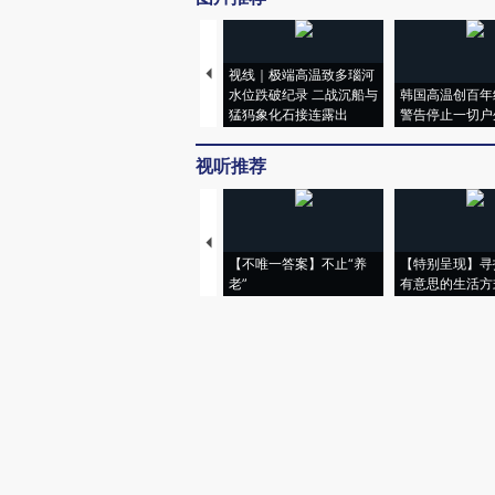
视线｜极端高温致多瑙河
水位跌破纪录 二战沉船与
韩国高温创百年
猛犸象化石接连露出
警告停止一切户
视听推荐
【不唯一答案】不止“养
【特别呈现】寻
老”
有意思的生活方