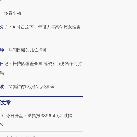
客
：
多看少动
分子
：
AI冲击之下，年轻人与高学历女性更
坤
：
耳闻目睹的几位律师
日记
：
长护险覆盖全国 筹资和服务给予将持
码
波
：
“沉睡”的10万亿元公积金
新文章
29
今日开盘：沪指报3896.49点 跌幅
0%