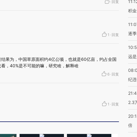
11:1
·
回复
积金
11:0
逐季
1
·
回复
10:
远是
查结果为，中国草原面积约4亿公顷，也就是60亿亩，约占全国
光看，40%是不可能的嘛，研究啥，解释啥
08:
6
·
回复
纪违
21:
2.
1
·
回复
20:
倍