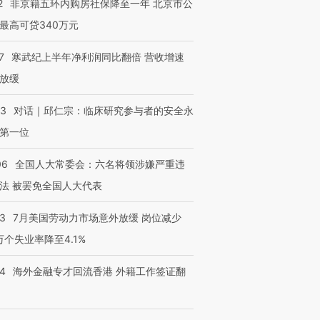
2
非京籍五环内购房社保降至一年 北京市公
最高可贷340万元
7
寒武纪上半年净利润同比翻倍 营收增速
放缓
53
对话｜邱仁宗：临床研究参与者的安全永
第一位
06
全国人大常委会：六名将领涉嫌严重违
法 被罢免全国人大代表
43
7月美国劳动力市场意外放缓 岗位减少
3万个失业率降至4.1%
14
海外金融专才回流香港 外籍工作签证翻