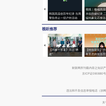
视线｜极端高温
韩国高温创百年纪录 当局
水位跌破纪录 
警告停止一切户外活动
猛犸象化石接连
视听推荐
【不唯一答案】不止“养
【特别呈现】寻
老”
有意思的生活方
财新网所刊载内容之知识产
京ICP证090880号
违法和不良信息举报电话（涉网络暴力有
关