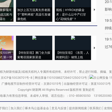
20:1
影响
致多瑙河
加沙上百万流离失所者困
视线｜HYROX的吸金
马航飞行员
二战沉船与
于“塑料烤箱” 高温引发健
术：是什么让中产们甘
粒摇头丸 尿
露出
康危机
心“花钱找虐”？
毒品
19:5
持续
19:1
过7
【推广】走
找100种
【特别呈现】澳门全力探
【特别呈现】《东莞，人
会，让数智科
式·第一对
索葡语国家新渠道
间便利店》倾情上线
业
权为财新传媒及/或相关权利人专属所有或持有。未经许可，禁止进行转载、摘编、
京ICP备10026701号-8
|
网信算备110105862729401250013号
|
京公网安备 11
广播电视节目制作经营许可证：京第01015号
|
出版物经营许可证：第直100013号
Copyright 财新网 All Rights Reserved 版权所有 复制必究
害信息举报、未成年人举报、谣言信息）：010-85905050 13195200605 举报邮
于我们
|
加入我们
|
啄木鸟公益基金会
|
意见与反馈
|
提供新闻线索
|
联系我们
|
友情