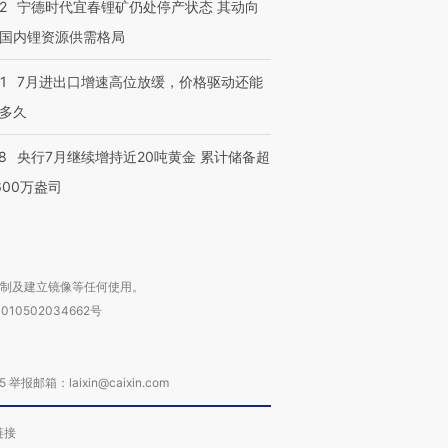
2
宁德时代宜春锂矿仍处停产状态 其动向
国内锂资源供需格局
跨国走私7万
视线｜被称为“蟑螂”的印
视线｜“入侵”还是“人道危
检体内含3种
度Z世代 用街头抗争将教
机”？难民潮撕裂西班牙
秘鲁纳斯
育部长拱下台
飞地休达
13人遇难
1
7月进出口增速高位放缓，价格驱动还能
多久
8
央行7月继续增持近20吨黄金 累计储备超
600万盎司
进第四届链博
【商旅对话】华住集团
技“链”接产
【特别呈现】寻找100种
CFO：不靠规模取胜，华
【特别呈
有意思的生活方式·第三对
住三大增长引擎是什么？
有意思的
复制及建立镜像等任何使用。
010502034662号
箱：laixin@caixin.com
链接