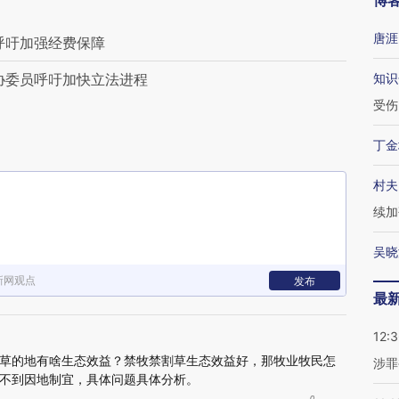
博
唐涯
呼吁加强经费保障
协委员呼吁加快立法进程
知识
受伤
丁金
村夫
续加
吴晓
新网观点
发布
最
12:
草的地有啥生态效益？禁牧禁割草生态效益好，那牧业牧民怎
涉罪
不到因地制宜，具体问题具体分析。