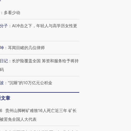
客
：
多看少动
分子
：
AI冲击之下，年轻人与高学历女性更
坤
：
耳闻目睹的几位律师
日记
：
长护险覆盖全国 筹资和服务给予将持
码
波
：
“沉睡”的10万亿元公积金
新文章
36
贵州山脚树矿难致16人死亡近三年 矿长
被罢免全国人大代表