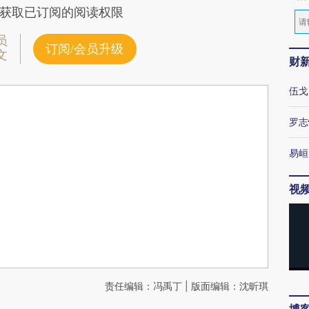
获取已订阅的阅读权限
员
订阅/会员升级
文
财
伍戈
罗志
易峘
视
责任编辑：冯禹丁 | 版面编辑：沈昕琪