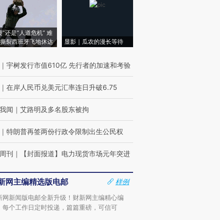
侵”还是“人道危机” 难
撕裂西班牙飞地休达
显影｜瓜农的漫长等待
｜
宇树发行市值610亿 先行者的加速和考验
｜
在岸人民币兑美元汇率连日升破6.75
我闻
｜
艾路明及多名股东被拘
｜
特朗普再签两份行政令限制出生公民权
周刊
｜
【封面报道】电力现货市场元年突进
新网主编精选版电邮
样例
新网新闻版电邮全新升级！财新网主编精心编
，每个工作日定时投递，篇篇重磅，可信可
。