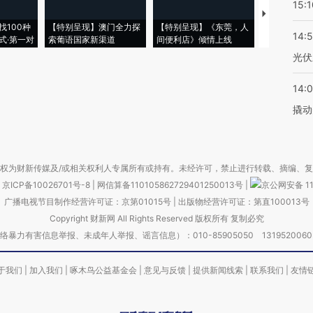
15:1
【推广】走
找100种
【特别呈现】澳门全力探
【特别呈现】《东莞，人
会，让数智科
14:
式·第一对
索葡语国家新渠道
间便利店》倾情上线
业
光伏
14:
撬动
权为财新传媒及/或相关权利人专属所有或持有。未经许可，禁止进行转载、摘编、
京ICP备10026701号-8
|
网信算备110105862729401250013号
|
京公网安备 11
广播电视节目制作经营许可证：京第01015号
|
出版物经营许可证：第直100013号
Copyright 财新网 All Rights Reserved 版权所有 复制必究
害信息举报、未成年人举报、谣言信息）：010-85905050 13195200605 举报邮
于我们
|
加入我们
|
啄木鸟公益基金会
|
意见与反馈
|
提供新闻线索
|
联系我们
|
友情