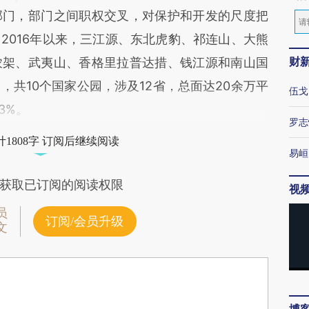
部门，部门之间职权交叉，对保护和开发的尺度把
2016年以来，三江源、东北虎豹、祁连山、大熊
财
农架、武夷山、香格里拉普达措、钱江源和南山国
共10个国家公园，涉及12省，总面达20余万平
伍戈
3%。
罗志
1808字 订阅后继续阅读
易峘
获取已订阅的阅读权限
视
员
订阅/会员升级
文