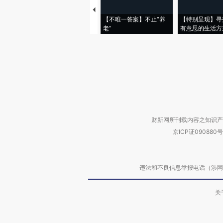
【不唯一答案】不止“养
【特别呈现】寻
老”
有意思的生活方
财新网所刊载内容之知识产
京ICP证090880号
违法和不良信息举报电话（涉网络暴力有
关