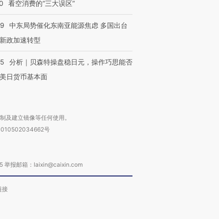
0
看空消费的“三大误区”
进第四届链博
【商旅对话】华住集团
技“链”接产
【特别呈现】寻找100种
CFO：不靠规模取胜，华
【特别呈
59
中东局势催化东南亚能源焦虑 多国出台
有意思的生活方式·第三对
住三大增长引擎是什么？
有意思的
新政加速转型
05
分析｜贝森特操盘稳日元，操作巧思能否
美日货币基本面
复制及建立镜像等任何使用。
010502034662号
箱：laixin@caixin.com
链接