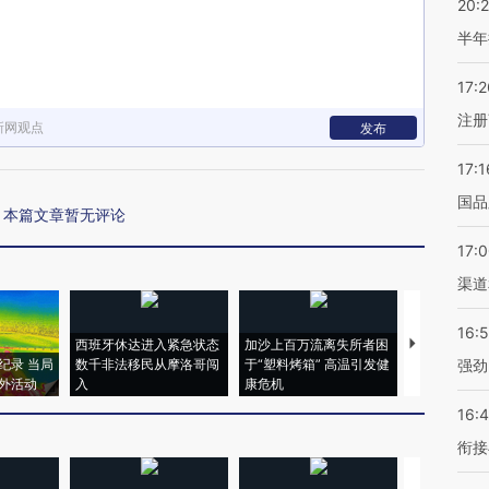
20:
半年
17:2
注册
新网观点
发布
17:1
国品
本篇文章暂无评论
17:
渠道
16:
西班牙休达进入紧急状态
加沙上百万流离失所者困
视线｜HYR
纪录 当局
数千非法移民从摩洛哥闯
于“塑料烤箱” 高温引发健
术：是什么
强劲
外活动
入
康危机
心“花钱找虐
16:
衔接