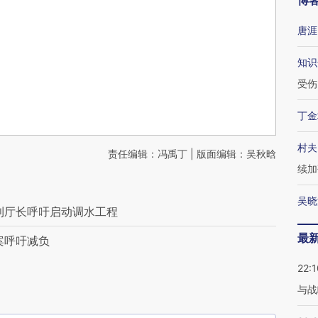
博
唐涯
知识
受伤
丁金
村夫
责任编辑：冯禹丁 | 版面编辑：吴秋晗
续加
吴晓
利厅长呼吁启动调水工程
最
案呼吁减负
22:1
与战