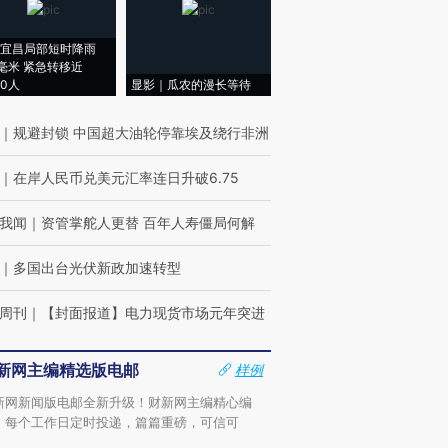
宜昌局部短时降雨
8毫米 紧急转移近
00人
显影｜瓜农的漫长等待
｜
规避封锁 中国超大油轮停靠埃及绕行非洲
｜
在岸人民币兑美元汇率连日升破6.75
我闻
｜
资管掌舵人更替 百年人寿僵局何解
｜
多国出台光伏新政加速转型
周刊
｜
【封面报道】电力现货市场元年突进
新网主编精选版电邮
样例
新网新闻版电邮全新升级！财新网主编精心编
，每个工作日定时投递，篇篇重磅，可信可
。