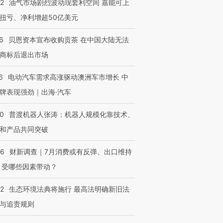
22
油气市场剧烈波动现套利空间 嘉能可上
扭亏、净利增超50亿美元
6
贝恩资本宣布收购贡茶 在中国大陆无法
商标后退出市场
6
电动汽车需求高涨驱动澳洲车市增长 中
牌表现强劲｜出海·汽车
00
普渡机器人张涛：机器人规模化靠技术、
和产品共同突破
56
财新调查｜7月消费或有反弹、出口维持
OX的吸金
马航飞行员跨国走私7万
视线｜被称为“蟑螂”的印
让中产们甘
 受哪些因素带动？
粒摇头丸 尿检体内含3种
度Z世代 用街头抗争将教
秘鲁纳斯
”？
毒品
育部长拱下台
13人遇难
42
生态环境法典将施行 最高法明确新旧法
与追责规则