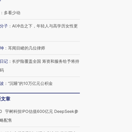
客
：
多看少动
分子
：
AI冲击之下，年轻人与高学历女性更
坤
：
耳闻目睹的几位律师
日记
：
长护险覆盖全国 筹资和服务给予将持
码
波
：
“沉睡”的10万亿元公积金
新文章
0
宇树科技IPO估值600亿元 DeepSeek参
略配售