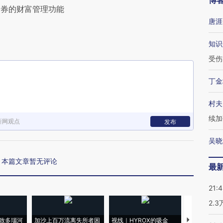
博
债券的财富管理功能
唐涯
知识
受伤
丁金
村夫
续加
新网观点
发布
吴晓
本篇文章暂无评论
最
21:
2.
致多瑙河
加沙上百万流离失所者困
视线｜HYROX的吸金
马航飞行员