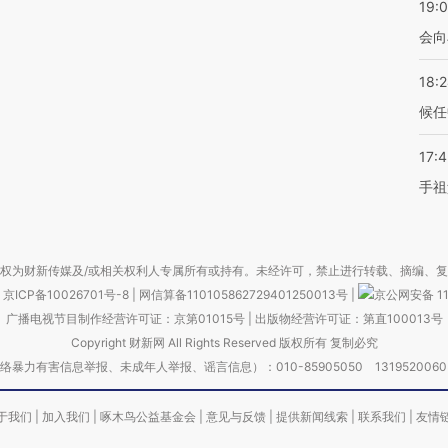
19:0
会向
18:
候任
17:
手祖
权为财新传媒及/或相关权利人专属所有或持有。未经许可，禁止进行转载、摘编、
京ICP备10026701号-8
|
网信算备110105862729401250013号
|
京公网安备 11
广播电视节目制作经营许可证：京第01015号
|
出版物经营许可证：第直100013号
Copyright 财新网 All Rights Reserved 版权所有 复制必究
害信息举报、未成年人举报、谣言信息）：010-85905050 13195200605 举报邮
于我们
|
加入我们
|
啄木鸟公益基金会
|
意见与反馈
|
提供新闻线索
|
联系我们
|
友情