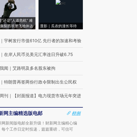
侵”还是“人道危机” 难
撕裂西班牙飞地休达
显影｜瓜农的漫长等待
｜
宇树发行市值610亿 先行者的加速和考验
｜
在岸人民币兑美元汇率连日升破6.75
我闻
｜
艾路明及多名股东被拘
｜
特朗普再签两份行政令限制出生公民权
周刊
｜
【封面报道】电力现货市场元年突进
新网主编精选版电邮
样例
新网新闻版电邮全新升级！财新网主编精心编
，每个工作日定时投递，篇篇重磅，可信可
。