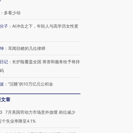
客
：
多看少动
分子
：
AI冲击之下，年轻人与高学历女性更
坤
：
耳闻目睹的几位律师
日记
：
长护险覆盖全国 筹资和服务给予将持
码
波
：
“沉睡”的10万亿元公积金
新文章
43
7月美国劳动力市场意外放缓 岗位减少
3万个失业率降至4.1%
跨国走私7万
视线｜被称为“蟑螂”的印
视线｜“入侵”还是“人道危