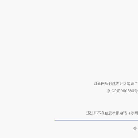
财新网所刊载内容之知识产
京ICP证090880号
违法和不良信息举报电话（涉网络暴力有
关