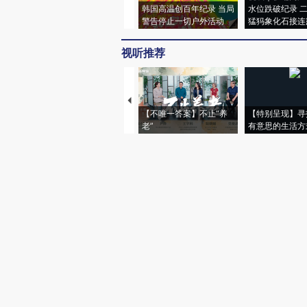
韩国高温创百年纪录 当局
水位跌破纪录 
警告停止一切户外活动
猛犸象化石接连
视听推荐
【不唯一答案】不止“养
【特别呈现】寻
老”
有意思的生活方