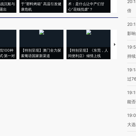
20:
二战沉船与
于“塑料烤箱” 高温引发健
术：是什么让中产们甘
粒摇头丸 尿
露出
康危机
心“花钱找虐”？
毒品
倍
20:1
影响
【推广】走
19:5
找100种
【特别呈现】澳门全力探
【特别呈现】《东莞，人
会，让数智科
式·第一对
索葡语国家新渠道
间便利店》倾情上线
业
持续
19:1
过7
19:1
能否
19:
大选