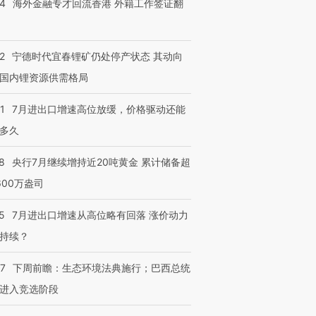
14
海外金融专才回流香港 外籍工作签证翻
检体内含3种
度Z世代 用街头抗争将教
机”？难民潮撕裂西班牙
秘鲁纳斯
育部长拱下台
飞地休达
13人遇难
2
宁德时代宜春锂矿仍处停产状态 其动向
国内锂资源供需格局
进第四届链博
【商旅对话】华住集团
1
7月进出口增速高位放缓，价格驱动还能
技“链”接产
【特别呈现】寻找100种
CFO：不靠规模取胜，华
【特别呈
多久
有意思的生活方式·第三对
住三大增长引擎是什么？
有意思的
8
央行7月继续增持近20吨黄金 累计储备超
600万盎司
5
7月进出口增速从高位略有回落 涨价动力
持续？
07
下周前瞻：生态环境法典施行；巴西总统
进入竞选阶段