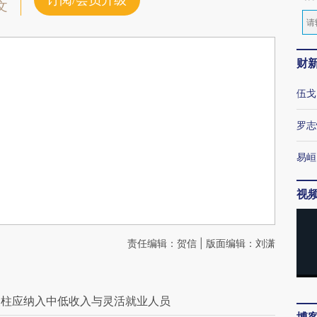
订阅/会员升级
文
财
伍戈
罗志
易峘
视
责任编辑：贺信 | 版面编辑：刘潇
支柱应纳入中低收入与灵活就业人员