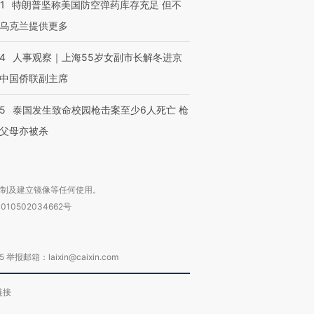
1
特朗普坚称美国防空弹药库存充足 但不
乌克兰提供更多
24
人事观察｜上海55岁女副市长解冬进京
中国侨联副主席
45
泰国发生致命校园枪击案至少6人死亡 枪
父母亦被杀
复制及建立镜像等任何使用。
010502034662号
箱：laixin@caixin.com
链接