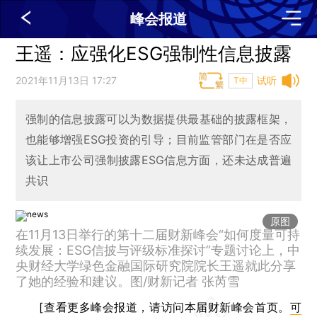
峰会报道
王遥：应强化ESG强制性信息披露
2021年11月13日 17:27
试听
T中
强制的信息披露可以为数据提供最基础的披露框架，
也能够增强ESG投资的引导；目前监管部门在是否应
该让上市公司强制披露ESG信息方面，还未达成普遍
共识
原图
在11月13日举行的第十二届财新峰会“如何度量可持
续发展：ESG信披与评级标准探讨”专题讨论上，中
央财经大学绿色金融国际研究院院长王遥就此分享
了她的经验和建议。图/财新记者 张芮雪
[查看更多峰会报道，请访问本届财新峰会首页。
可