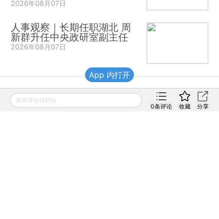
2026年08月07日
人事观察｜长期任职湖北 周
新群升任中央政研室副主任
2026年08月07日
App 内打开
财新移动
发表评论得积分
0
条评论
收藏
分享
财新
财新周刊
Caixin
登录
网页版
订阅电邮
|
|
Copyright 财新网 All Rights Reserved