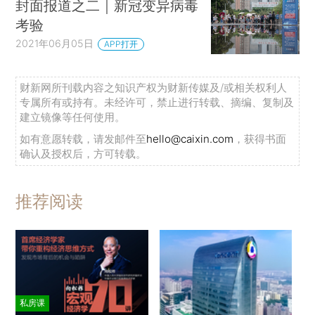
封面报道之二｜新冠变异病毒
考验
2021年06月05日
APP打开
财新网所刊载内容之知识产权为财新传媒及/或相关权利人
专属所有或持有。未经许可，禁止进行转载、摘编、复制及
建立镜像等任何使用。
如有意愿转载，请发邮件至
hello@caixin.com
，获得书面
确认及授权后，方可转载。
推荐阅读
私房课