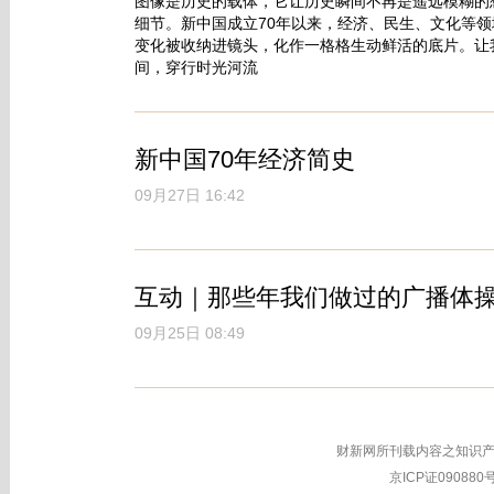
图像是历史的载体，它让历史瞬间不再是遥远模糊的
细节。新中国成立70年以来，经济、民生、文化等
变化被收纳进镜头，化作一格格生动鲜活的底片。让
间，穿行时光河流
新中国70年经济简史
09月27日 16:42
互动｜那些年我们做过的广播体
09月25日 08:49
财新网所刊载内容之知识产
京ICP证090880