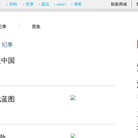
经
环科
世界
观点
mini+
博客
财新商城
纪事
图集
>
纪事
造中国
化蓝图
勋