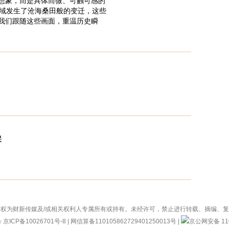
想象，而是具体而微、可触可感的
领域发生了沧海桑田般的变迁，这些
我们跟随这些画面，重温历史瞬
操
权为财新传媒及/或相关权利人专属所有或持有。未经许可，禁止进行转载、摘编、
号
京ICP备10026701号-8
|
网信算备110105862729401250013号
|
京公网安备 110