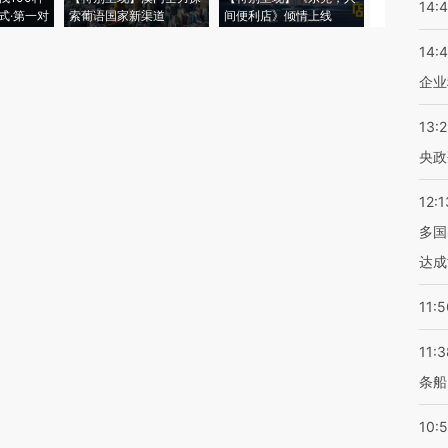
14:
式·第一对
索葡语国家新渠道
间便利店》倾情上线
业
14:
企业
13:
央政
12:1
多国
达成
11:5
11:3
条船
10: