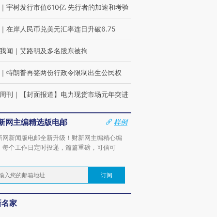
｜
宇树发行市值610亿 先行者的加速和考验
｜
在岸人民币兑美元汇率连日升破6.75
我闻
｜
艾路明及多名股东被拘
｜
特朗普再签两份行政令限制出生公民权
周刊
｜
【封面报道】电力现货市场元年突进
新网主编精选版电邮
样例
新网新闻版电邮全新升级！财新网主编精心编
，每个工作日定时投递，篇篇重磅，可信可
。
订阅
新名家