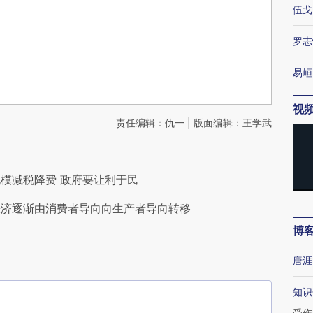
伍戈
罗志
易峘
视
责任编辑：仇一 | 版面编辑：王学武
模减税降费 政府要让利于民
经济逐渐由消费者导向向生产者导向转移
博
唐涯
知识
受伤