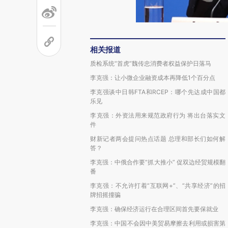
相关报道
质检系统“首虎”魏传忠消费者权益保护日落马
李克强：让小微企业融资成本再降低1个百分点
李克强谈中日韩FTA和RCEP：哪个先达成中国都
乐见
李克强：外资法用来规范政府行为 将出台落实文
件
财新记者两会提问热点话题 总理和部长们如何解
答？
李克强：中俄合作要“抓大推小” 促双边经贸规模翻
番
李克强：不允许打着“互联网+”、“共享经济”的招
牌招摇撞骗
李克强：确保经济运行在合理区间首先要保就业
李克强：中国不会因中美贸易摩擦去利用或损害第