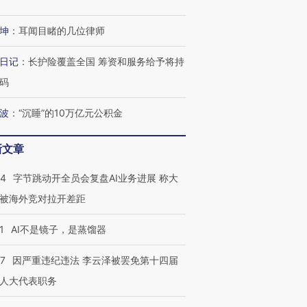
坤
：
耳闻目睹的几位律师
日记
：
长护险覆盖全国 筹资和服务给予将持
码
波
：
“沉睡”的10万亿元公积金
新文章
44
字节跳动开全员会复盘AI业务进展 称大
跨国走私7万
视线｜被称为“蟑螂”的印
视线｜“入侵”还是“人道危
被海外竞对拉开差距
检体内含3种
度Z世代 用街头抗争将教
机”？难民潮撕裂西班牙
秘鲁纳斯
育部长拱下台
飞地休达
13人遇难
1
AI不是镜子，是蒸馏器
07
因严重违纪违法 李云泽被罢免第十四届
人大代表职务
进第四届链博
【商旅对话】华住集团
技“链”接产
【特别呈现】寻找100种
CFO：不靠规模取胜，华
【特别呈