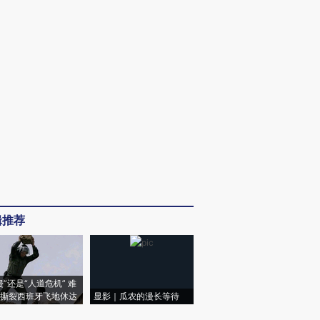
辑推荐
侵”还是“人道危机” 难
撕裂西班牙飞地休达
显影｜瓜农的漫长等待