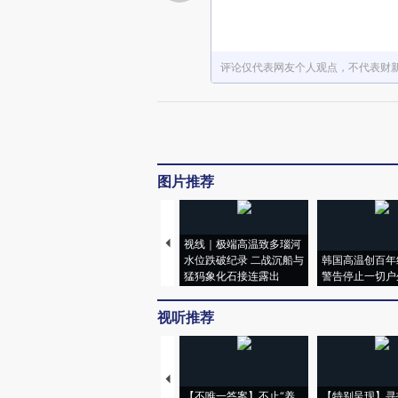
评论仅代表网友个人观点，不代表财
图片推荐
视线｜极端高温致多瑙河
水位跌破纪录 二战沉船与
韩国高温创百年
猛犸象化石接连露出
警告停止一切户
视听推荐
【不唯一答案】不止“养
【特别呈现】寻