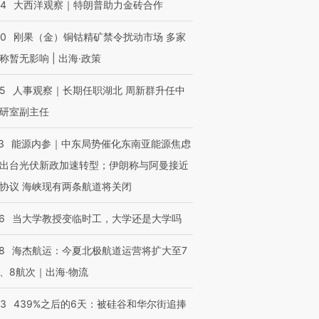
44
大西洋观察｜特朗普助力金砖合作
有意思的生活方式·第三对
住三大增长引擎是什么？
有意思的
40
刚果（金）铜钴精矿禁令扰动市场 多家
称暂无影响 | 出海·政策
25
人事观察｜长期任职湖北 周新群升任中
研室副主任
3
能源内参｜中东局势催化东南亚能源焦虑
出台光伏新政加速转型；伊朗称与阿曼接近
协议 海峡现有两条航道将关闭
6
当大学教授变临时工，大学还是大学吗
8
海杰航运：今夏北极航道运营将扩大至7
、8航次｜出海·物流
53
439%之后的6天：被硅谷和华尔街追捧