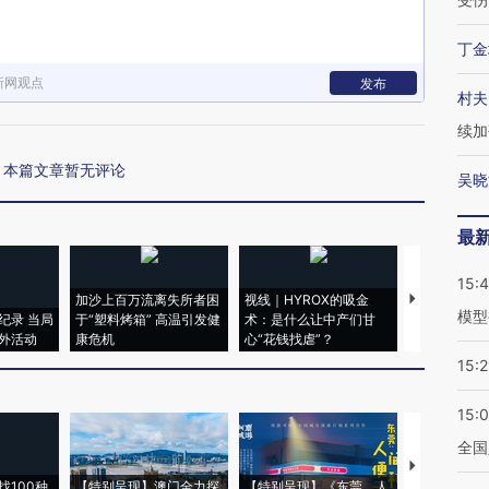
丁金
新网观点
发布
村夫
续加
本篇文章暂无评论
吴晓
最
15:
加沙上百万流离失所者困
视线｜HYROX的吸金
马航飞行员
模型
纪录 当局
于“塑料烤箱” 高温引发健
术：是什么让中产们甘
粒摇头丸 尿
外活动
康危机
心“花钱找虐”？
毒品
15:2
15:
全国
【推广】走
找100种
【特别呈现】澳门全力探
【特别呈现】《东莞，人
会，让数智科