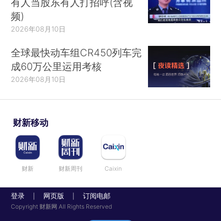
有人当股东有人打招呼(含视
频)
2026年08月10日
全球最快动车组CR450列车完
成60万公里运用考核
2026年08月10日
财新移动
财新
财新周刊
Caixin
登录
网页版
订阅电邮
|
|
Copyright 财新网 All Rights Reserved