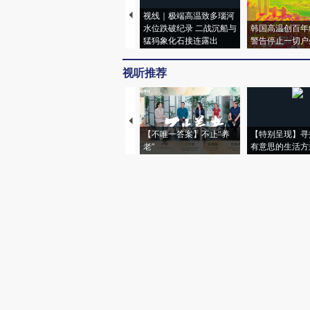
视线｜极端高温致多瑙河
水位跌破纪录 二战沉船与
韩国高温创百年
猛犸象化石接连露出
警告停止一切户
视听推荐
【不唯一答案】不止“养
【特别呈现】寻
老”
有意思的生活方