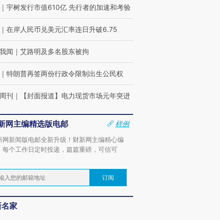
｜
宇树发行市值610亿 先行者的加速和考验
｜
在岸人民币兑美元汇率连日升破6.75
我闻
｜
艾路明及多名股东被拘
｜
特朗普再签两份行政令限制出生公民权
周刊
｜
【封面报道】电力现货市场元年突进
新网主编精选版电邮
样例
新网新闻版电邮全新升级！财新网主编精心编
，每个工作日定时投递，篇篇重磅，可信可
。
订阅
新名家