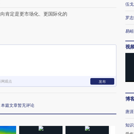
大
伍戈
方向肯定是更市场化、更国际化的
罗志
易峘
视
新网观点
发布
博
本篇文章暂无评论
唐涯
知识
受伤