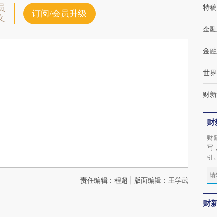
员
特稿
订阅/会员升级
文
金融
金融
世界
财新
财
财
写
引
责任编辑：程超 | 版面编辑：王学武
财