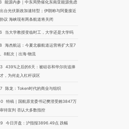
3
能源内参｜中东局势催化东南亚能源焦虑
出台光伏新政加速转型；伊朗称与阿曼接近
协议 海峡现有两条航道将关闭
6
当大学教授变临时工，大学还是大学吗
8
海杰航运：今夏北极航道运营将扩大至7
、8航次｜出海·物流
53
439%之后的6天：被硅谷和华尔街追捧
才，为何走入杠杆误区
07
陈龙：Token时代的商业与组织
50
特稿｜国航原党委书记樊澄受贿3847万
审待宣判 否认大多数指控
29
今日开盘：沪指报3896.49点 跌幅