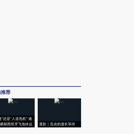
辑推荐
侵”还是“人道危机” 难
撕裂西班牙飞地休达
显影｜瓜农的漫长等待