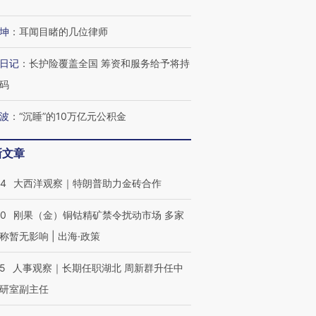
OX的吸金
马航飞行员跨国走私7万
视线｜被称为“蟑螂”的印
让中产们甘
粒摇头丸 尿检体内含3种
度Z世代 用街头抗争将教
秘鲁纳斯
坤
：
耳闻目睹的几位律师
”？
毒品
育部长拱下台
13人遇难
日记
：
长护险覆盖全国 筹资和服务给予将持
码
波
：
“沉睡”的10万亿元公积金
进第四届链博
【商旅对话】华住集团
技“链”接产
【特别呈现】寻找100种
CFO：不靠规模取胜，华
【特别呈
有意思的生活方式·第三对
住三大增长引擎是什么？
有意思的
新文章
44
大西洋观察｜特朗普助力金砖合作
40
刚果（金）铜钴精矿禁令扰动市场 多家
称暂无影响 | 出海·政策
25
人事观察｜长期任职湖北 周新群升任中
研室副主任