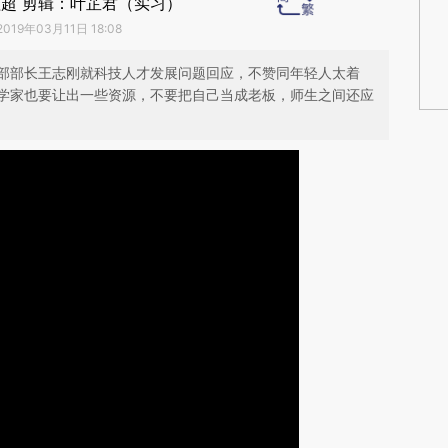
超 剪辑：叶芷君（实习）
2019年03月11日 18:08
部部长王志刚就科技人才发展问题回应，不赞同年轻人太着
学家也要让出一些资源，不要把自己当成老板，师生之间还应