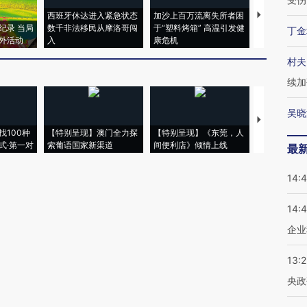
西班牙休达进入紧急状态
加沙上百万流离失所者困
视线｜HYR
纪录 当局
数千非法移民从摩洛哥闯
于“塑料烤箱” 高温引发健
术：是什么
丁金
外活动
入
康危机
心“花钱找虐
村夫
续加
吴晓
【推广】走
找100种
【特别呈现】澳门全力探
【特别呈现】《东莞，人
会，让数智科
式·第一对
索葡语国家新渠道
间便利店》倾情上线
业
最
14:
14:
企业
13:
央政