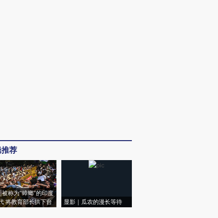
辑推荐
|被称为“蟑螂”的印度
代 将教育部长拱下台
显影｜瓜农的漫长等待