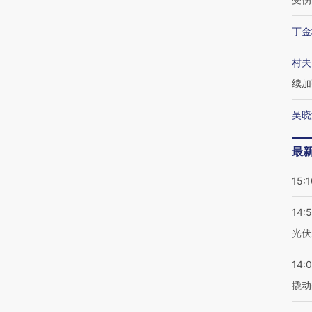
丁金
村夫
续加
吴晓
最
15:1
14:
光伏
14:
撬动