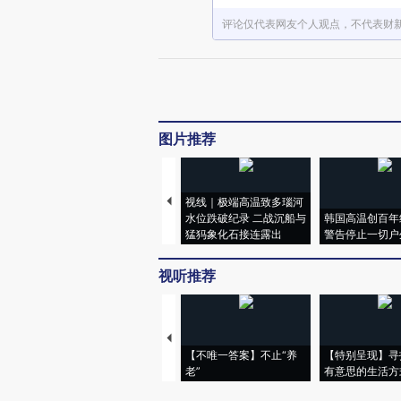
评论仅代表网友个人观点，不代表财
图片推荐
视线｜极端高温致多瑙河
水位跌破纪录 二战沉船与
韩国高温创百年
猛犸象化石接连露出
警告停止一切户
视听推荐
【不唯一答案】不止“养
【特别呈现】寻
老”
有意思的生活方