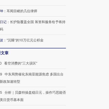
坤
：
耳闻目睹的几位律师
日记
：
长护险覆盖全国 筹资和服务给予将持
码
波
：
“沉睡”的10万亿元公积金
新文章
0
看空消费的“三大误区”
59
中东局势催化东南亚能源焦虑 多国出台
新政加速转型
05
分析｜贝森特操盘稳日元，操作巧思能否
美日货币基本面