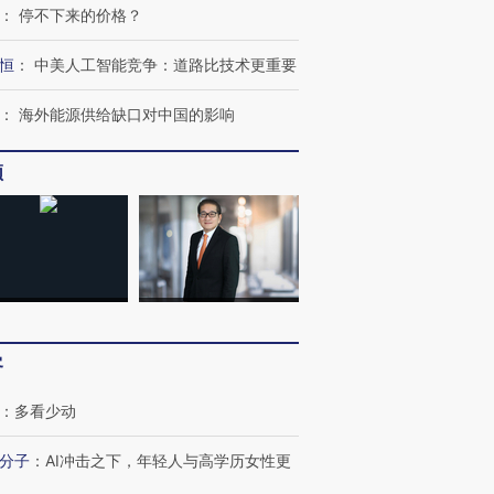
：
停不下来的价格？
恒
：
中美人工智能竞争：道路比技术更重要
：
海外能源供给缺口对中国的影响
频
跨国走私7万
视线｜HYROX的吸金
视线｜被
检体内含3种
术：是什么让中产们甘
泽连斯基密集出访美英 索
度Z世代
心“花钱找虐”？
要防空导弹“救急”
育部长拱
客
：
多看少动
进第四届链博
【商旅对话】华住集团
技“链”接产
【特别呈现】寻找100种
CFO：不靠规模取胜，华
【特别呈
有意思的生活方式·第三对
住三大增长引擎是什么？
有意思的
分子
：
AI冲击之下，年轻人与高学历女性更