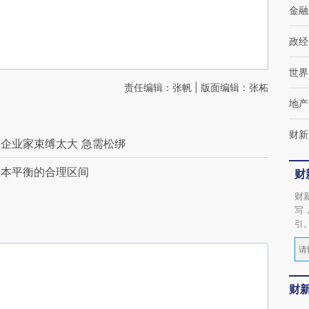
金融
政经
世界
责任编辑：张帆 | 版面编辑：张柘
地产
财新
企业家束缚太大 急需松绑
基本平衡的合理区间
财
财
写
引
财