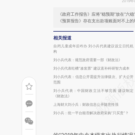
2019年
《政府工作报告》应将“稳预期”放在“六稳
《预算报告》存在支出款项账面对不上的现
相关报道
自闭儿童成年后咋办 刘小兵代表建议设立日托机
构
刘小兵代表：规范政府需要一部《财政法》
刘小兵代表吐槽“凑发票” 建议直补科研智力成本
刘小兵代表：信息公开需提升法律级次、扩大公开
范围
刘小兵代表：中国财政立法不够完善 建议制定
《财政法》
上海财大刘小兵：财政信息公开随意性强
刘小兵：统一平台能否解决政府采购“只买贵”？