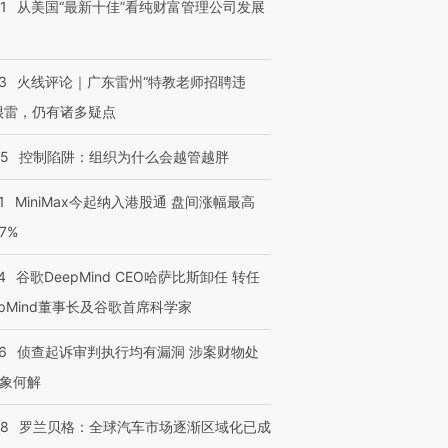
1
从美国“最新十佳”看纯财富管理公司发展
3
火线评论｜广东雷州“特教老师招聘违
很雷，仍有诸多疑点
05
控制陷阱：组织为什么会越管越胖
1
MiniMax今起纳入港股通 盘间涨幅最高
77%
4
谷歌DeepMind CEO哈萨比斯卸任 转任
epMind董事长及谷歌首席科学家
6
侦查起诉审判执行均有漏洞 涉案财物处
象何解
58
罗兰贝格：全球汽车市场逐渐区域化已成