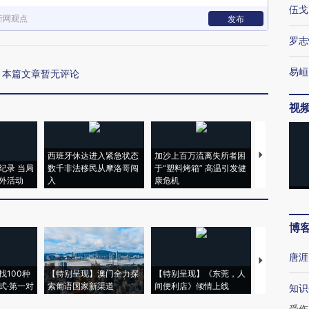
伍戈
新网观点
发布
罗志
易峘
本篇文章暂无评论
视
西班牙休达进入紧急状态
加沙上百万流离失所者困
马航飞行员
纪录 当局
数千非法移民从摩洛哥闯
于“塑料烤箱” 高温引发健
粒摇头丸 尿
外活动
入
康危机
毒品
博
唐涯
【推广】走
找100种
【特别呈现】澳门全力探
【特别呈现】《东莞，人
会，让数智科
式·第一对
索葡语国家新渠道
间便利店》倾情上线
业
知识
受伤