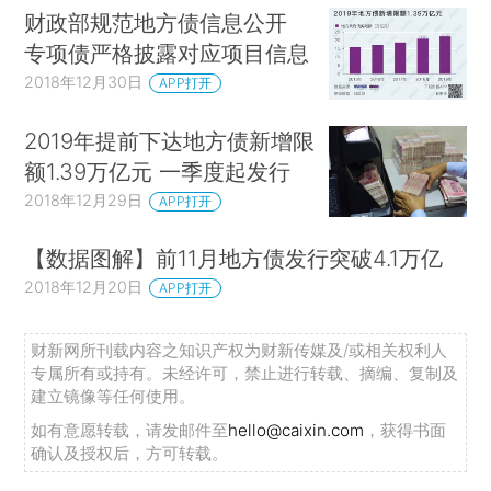
财政部规范地方债信息公开
专项债严格披露对应项目信息
2018年12月30日
APP打开
2019年提前下达地方债新增限
额1.39万亿元 一季度起发行
2018年12月29日
APP打开
【数据图解】前11月地方债发行突破4.1万亿
2018年12月20日
APP打开
财新网所刊载内容之知识产权为财新传媒及/或相关权利人
专属所有或持有。未经许可，禁止进行转载、摘编、复制及
建立镜像等任何使用。
如有意愿转载，请发邮件至
hello@caixin.com
，获得书面
确认及授权后，方可转载。