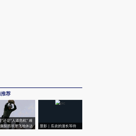
辑推荐
侵”还是“人道危机” 难
撕裂西班牙飞地休达
显影｜瓜农的漫长等待