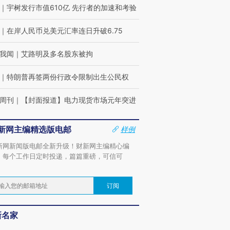
｜
宇树发行市值610亿 先行者的加速和考验
｜
在岸人民币兑美元汇率连日升破6.75
我闻
｜
艾路明及多名股东被拘
｜
特朗普再签两份行政令限制出生公民权
周刊
｜
【封面报道】电力现货市场元年突进
新网主编精选版电邮
样例
新网新闻版电邮全新升级！财新网主编精心编
，每个工作日定时投递，篇篇重磅，可信可
。
订阅
新名家