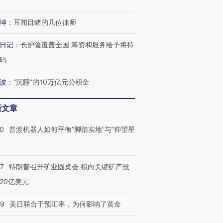
检体内含3种
度Z世代 用街头抗争将教
机”？难民潮撕裂西班牙
秘鲁纳斯
育部长拱下台
飞地休达
13人遇难
坤
：
耳闻目睹的几位律师
日记
：
长护险覆盖全国 筹资和服务给予将持
码
进第四届链博
【商旅对话】华住集团
技“链”接产
【特别呈现】寻找100种
CFO：不靠规模取胜，华
【特别呈
波
：
“沉睡”的10万亿元公积金
有意思的生活方式·第三对
住三大增长引擎是什么？
有意思的
新文章
00
普渡机器人如何平衡“脚踏实地”与“仰望星
？
57
特朗普召开矿业圆桌会 拟向关键矿产投
20亿美元
09
美日联合干预汇率，为何影响了黄金