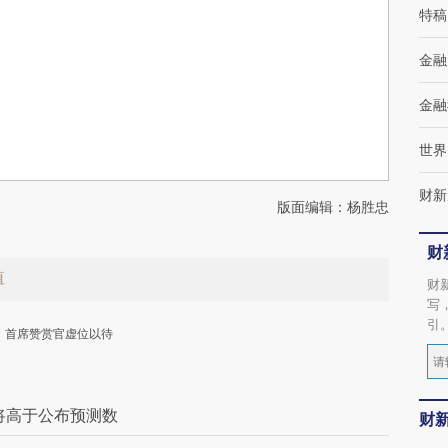
特稿
金融
金融
世界
财新
版面编辑：杨胜忠
财
值
财
写
引
首席赞赏官虚位以待
将高于公布预测数
财