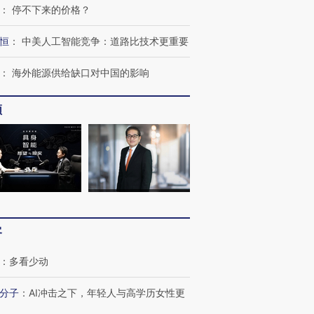
：
停不下来的价格？
恒
：
中美人工智能竞争：道路比技术更重要
：
海外能源供给缺口对中国的影响
频
客
：
多看少动
分子
：
AI冲击之下，年轻人与高学历女性更
跨国走私7万
视线｜被称为“蟑螂”的印
视线｜“入侵”还是“人道危