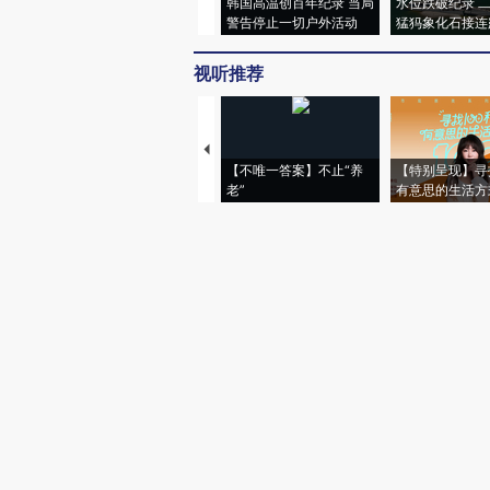
韩国高温创百年纪录 当局
水位跌破纪录 
警告停止一切户外活动
猛犸象化石接连
视听推荐
【不唯一答案】不止“养
【特别呈现】寻
老”
有意思的生活方