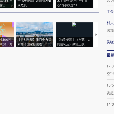
二战沉船与
于“塑料烤箱” 高温引发健
术：是什么让中产们甘
粒摇头丸 尿
露出
康危机
心“花钱找虐”？
毒品
丁金
村夫
续加
【推广】走
找100种
【特别呈现】澳门全力探
【特别呈现】《东莞，人
会，让数智科
吴晓
式·第一对
索葡语国家新渠道
间便利店》倾情上线
业
最
17:
空”
15:
资超
14: