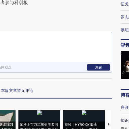
资者参与科创板
伍戈
下
罗志
易峘
视
新网观点
发布
本篇文章暂无评论
博
唐涯
知识
致多瑙河
加沙上百万流离失所者困
视线｜HYROX的吸金
马航飞行员
受伤