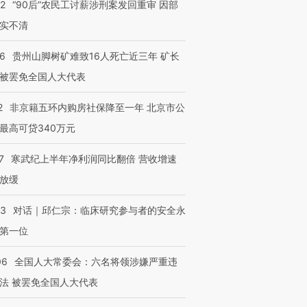
32
“90后”农民工讨薪涉刑案发回重审 因部
实不清
36
贵州山脚树矿难致16人死亡近三年 矿长
被罢免全国人大代表
2
非京籍五环内购房社保降至一年 北京市公
最高可贷340万元
7
寒武纪上半年净利润同比翻倍 营收增速
放缓
53
对话｜邱仁宗：临床研究参与者的安全永
第一位
06
全国人大常委会：六名将领涉嫌严重违
法 被罢免全国人大代表