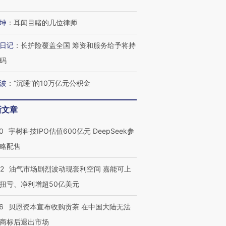
坤
：
耳闻目睹的几位律师
日记
：
长护险覆盖全国 筹资和服务给予将持
进第四届链博
【商旅对话】华住集团
技“链”接产
【特别呈现】寻找100种
CFO：不靠规模取胜，华
【特别呈
码
有意思的生活方式·第三对
住三大增长引擎是什么？
有意思的
波
：
“沉睡”的10万亿元公积金
新文章
0
宇树科技IPO估值600亿元 DeepSeek参
略配售
22
油气市场剧烈波动现套利空间 嘉能可上
扭亏、净利增超50亿美元
6
贝恩资本宣布收购贡茶 在中国大陆无法
商标后退出市场