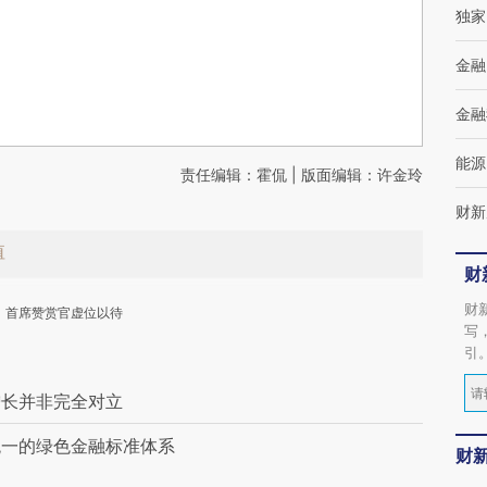
独家
金融
金融
能源
责任编辑：霍侃 | 版面编辑：许金玲
财新
值
财
财
首席赞赏官虚位以待
写
引
增长并非完全对立
统一的绿色金融标准体系
财
下