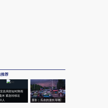
辑推荐
宜昌局部短时降雨
8毫米 紧急转移近
00人
显影｜瓜农的漫长等待