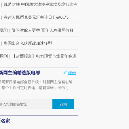
｜
规避封锁 中国超大油轮停靠埃及绕行非洲
｜
在岸人民币兑美元汇率连日升破6.75
我闻
｜
资管掌舵人更替 百年人寿僵局何解
｜
多国出台光伏新政加速转型
周刊
｜
【封面报道】电力现货市场元年突进
新网主编精选版电邮
样例
新网新闻版电邮全新升级！财新网主编精心编
，每个工作日定时投递，篇篇重磅，可信可
。
订阅
新名家