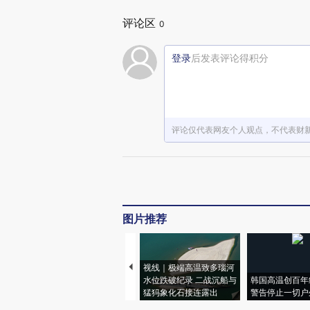
评论区
0
登录
后发表评论得积分
评论仅代表网友个人观点，不代表财
图片推荐
视线｜极端高温致多瑙河
水位跌破纪录 二战沉船与
韩国高温创百年
猛犸象化石接连露出
警告停止一切户