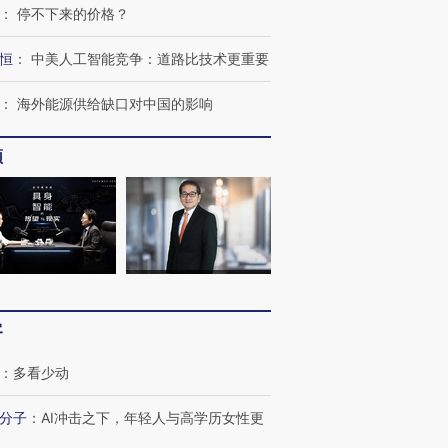
：
停不下来的价格？
恒
：
中美人工智能竞争：道路比技术更重要
：
海外能源供给缺口对中国的影响
频
客
：
多看少动
OX的吸金
马航飞行员跨国走私7万
视线｜被称为“蟑螂”的印
让中产们甘
粒摇头丸 尿检体内含3种
度Z世代 用街头抗争将教
秘鲁纳斯
分子
：
AI冲击之下，年轻人与高学历女性更
”？
毒品
育部长拱下台
13人遇难