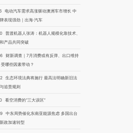
6
电动汽车需求高涨驱动澳洲车市增长 中
牌表现强劲｜出海·汽车
00
普渡机器人张涛：机器人规模化靠技术、
和产品共同突破
56
财新调查｜7月消费或有反弹、出口维持
 受哪些因素带动？
42
生态环境法典将施行 最高法明确新旧法
与追责规则
0
看空消费的“三大误区”
59
中东局势催化东南亚能源焦虑 多国出台
新政加速转型