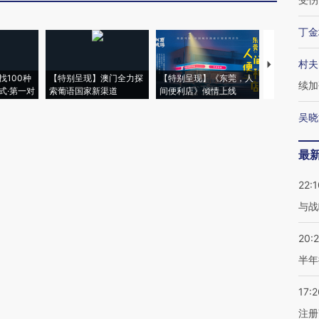
丁金
村夫
【推广】走
找100种
【特别呈现】澳门全力探
【特别呈现】《东莞，人
会，让数智科
续加
式·第一对
索葡语国家新渠道
间便利店》倾情上线
业
吴晓
最
22:1
与战
20:
半年
17:2
注册