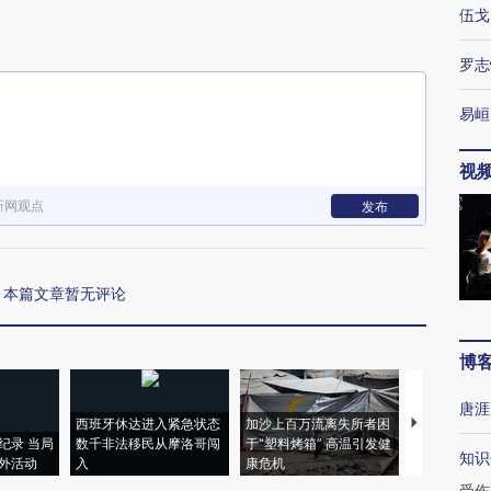
伍戈
罗志
易峘
视
新网观点
发布
本篇文章暂无评论
博
唐涯
西班牙休达进入紧急状态
加沙上百万流离失所者困
视线｜HYR
纪录 当局
数千非法移民从摩洛哥闯
于“塑料烤箱” 高温引发健
术：是什么
知识
外活动
入
康危机
心“花钱找虐
受伤