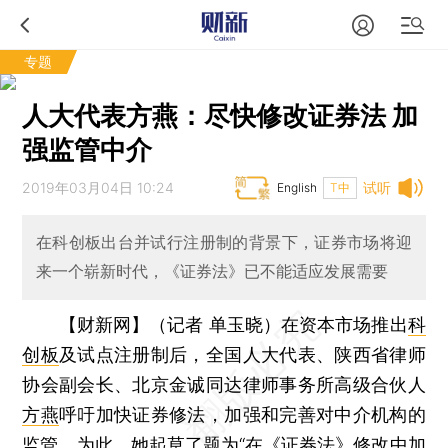
专题
人大代表方燕：尽快修改证券法 加
强监管中介
2019年03月04日 10:24
试听
English
T中
在科创板出台并试行注册制的背景下，证券市场将迎
来一个崭新时代，《证券法》已不能适应发展需要
【财新网】（记者 单玉晓）
在资本市场推出
科
创板
及试点注册制后，全国人大代表、陕西省律师
协会副会长、北京金诚同达律师事务所高级合伙人
方燕
呼吁加快证券修法，加强和完善对中介机构的
监管。为此，她起草了题为“在《证券法》修改中加