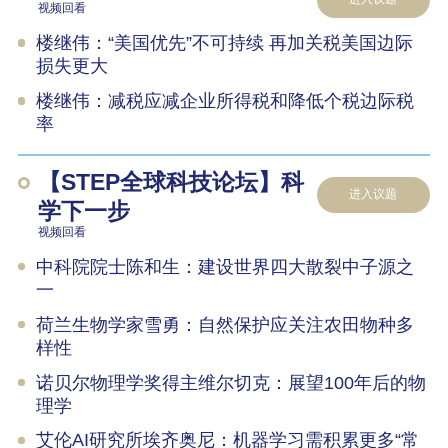
视频回看
楼继伟：“美国优先”不可持续 再加关税美国边际
损失更大
楼继伟：减税应减企业所得税和降低个税边际税
率
【STEP全球科技论坛】科
进入议题
学下一步
视频回看
中科院院士陈和生：建设世界四大散裂中子源之
一
荷兰生物学家雪勇：自然保护应关注农田物种多
样性
诺贝尔物理学奖得主维尔切克：展望100年后的物
理学
艾伦AI研究所埃齐奥尼：机器学习需积累更多“常