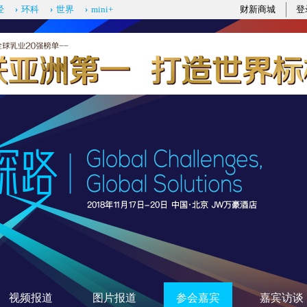
经
环科
世界
mini+
财新商城
登
视频报道
图片报道
参会嘉宾
嘉宾访谈