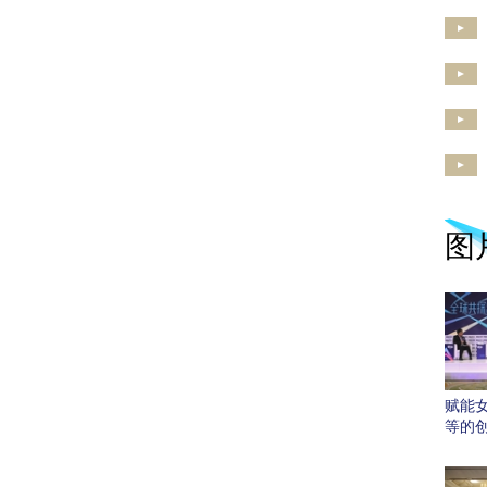
图
赋能
等的