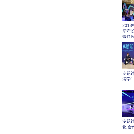
201
坚守
责任
专题
济学”
专题
化 合