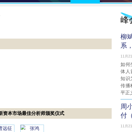
宾
峰
柳
系
11月21
如何
体人
知识
传播
平正
周
stor • 财新资本市场最佳分析师颁奖仪式
付
11月21