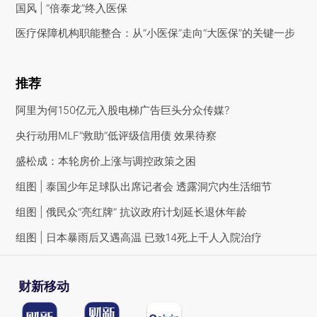
国风 | “倍泰龙”终入医保
医疗保障机构职能整合：从“小医保”走向“大医保”的关键一步
推荐
阿里为何150亿元入股电梯广告巨头分众传媒?
央行动用MLF“救助”低评级信用债 效果待察
盛松成：本轮房价上涨与调控政策之困
组图 | 泰国少年足球队出席记者会 透露洞穴内生活细节
组图 | 俄民众“亮红牌” 抗议政府计划延长退休年龄
组图 | 日本暴雨后又遇高温 已致14死上千人入院治疗
财新移动