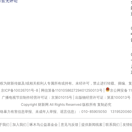
章暂无评论
权为财新传媒及/或相关权利人专属所有或持有。未经许可，禁止进行转载、摘编、
京ICP备10026701号-8
|
网信算备110105862729401250013号
|
京公网安备 11
广播电视节目制作经营许可证：京第01015号
|
出版物经营许可证：第直100013号
Copyright 财新网 All Rights Reserved 版权所有 复制必究
害信息举报、未成年人举报、谣言信息）：010-85905050 13195200605 举报邮
于我们
|
加入我们
|
啄木鸟公益基金会
|
意见与反馈
|
提供新闻线索
|
联系我们
|
友情