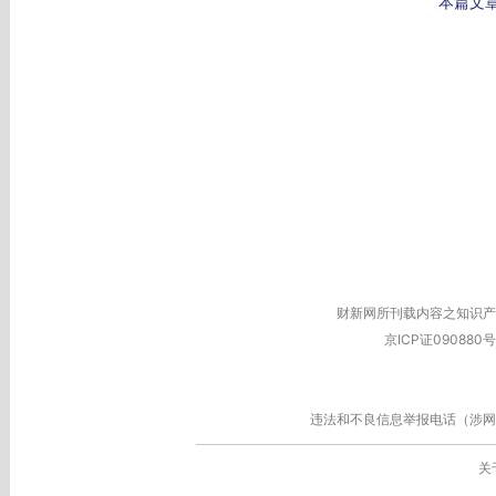
本篇文
财新网所刊载内容之知识产
京ICP证090880号
违法和不良信息举报电话（涉网络暴力有
关