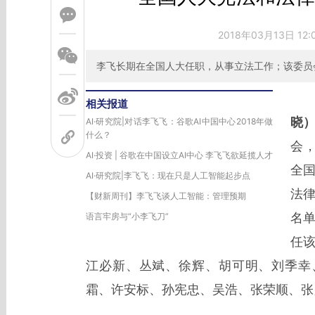
2018年03月13日 12
李飞长期在全国人大任职，从事立法工作；该委员
相关报道
晓
AI·研究院|对话李飞飞：谷歌AI中国中心2018年做
什么？
会
AI·投资 | 谷歌在中国设立AI中心 李飞飞欲延揽人才
全
AI·研究院|李飞飞：现在只是人工智能起步点
法
【财新周刊】李飞飞谈人工智能：管理预期
名
语言牢房与“小李飞刀”
任
江必新、丛斌、徐辉、胡可明、刘季幸
霜、许安标、孙宪忠、吴浩、张荣顺、张