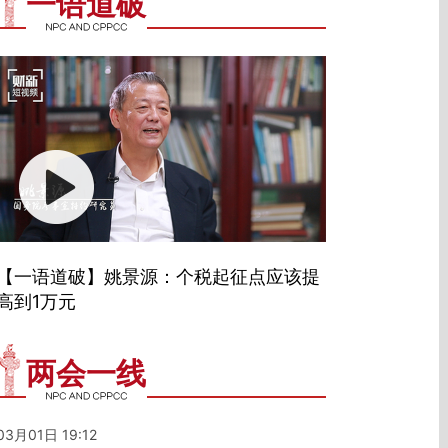
一语道破
【一语道破】姚景源：个税起征点应该提
高到1万元
两会一线
03月01日 19:12