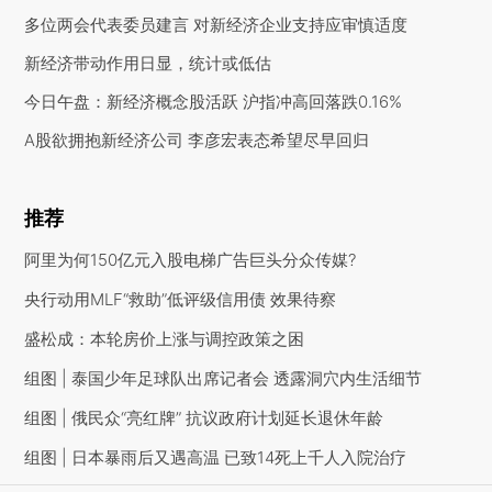
多位两会代表委员建言 对新经济企业支持应审慎适度
新经济带动作用日显，统计或低估
今日午盘：新经济概念股活跃 沪指冲高回落跌0.16%
A股欲拥抱新经济公司 李彦宏表态希望尽早回归
推荐
阿里为何150亿元入股电梯广告巨头分众传媒?
央行动用MLF“救助”低评级信用债 效果待察
盛松成：本轮房价上涨与调控政策之困
组图 | 泰国少年足球队出席记者会 透露洞穴内生活细节
组图 | 俄民众“亮红牌” 抗议政府计划延长退休年龄
组图 | 日本暴雨后又遇高温 已致14死上千人入院治疗