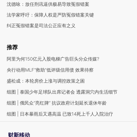
沈德咏：放任刑讯逼供极易导致冤假错案
法学家呼吁：保障人权是严防冤假错案关键
纠正冤假错案是司法公正应有之义
推荐
阿里为何150亿元入股电梯广告巨头分众传媒?
央行动用MLF“救助”低评级信用债 效果待察
盛松成：本轮房价上涨与调控政策之困
组图 | 泰国少年足球队出席记者会 透露洞穴内生活细节
组图 | 俄民众“亮红牌” 抗议政府计划延长退休年龄
组图 | 日本暴雨后又遇高温 已致14死上千人入院治疗
财新移动