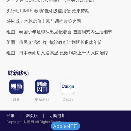
阿里为何150亿元入股电梯广告巨头分众传媒?
央行动用MLF“救助”低评级信用债 效果待察
盛松成：本轮房价上涨与调控政策之困
组图 | 泰国少年足球队出席记者会 透露洞穴内生活细节
组图 | 俄民众“亮红牌” 抗议政府计划延长退休年龄
组图 | 日本暴雨后又遇高温 已致14死上千人入院治疗
财新移动
财新
财新周刊
Caixin
登录
网页版
订阅电邮
|
|
Copyright 财新网 All Rights Reserved
App 内打开