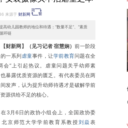
:36 来源于
财新网
高幼儿园教师的地位和待遇；“数量不足”、“素质
果循环链
【财新网】（见习记者 宿慧娴）
前一阶段
生的一系列
虐童
事件，让
学前教育
问题在全
“两会”上引起热议。虐童问题关乎幼师素
，也暴露优质资源的匮乏。有代表委员在两
期间发声，认为提升幼师待遇才是破解学前
育资源供给不足的核心。
3月6日的政协小组会上，全国政协委
、北京师范大学学前教育系教授
刘焱
表