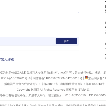
发布
章暂无评论
权为财新传媒及/或相关权利人专属所有或持有。未经许可，禁止进行转载、摘编、
京ICP备10026701号-8
|
网信算备110105862729401250013号
|
京公网安备 11
广播电视节目制作经营许可证：京第01015号
|
出版物经营许可证：第直100013号
Copyright 财新网 All Rights Reserved 版权所有 复制必究
害信息举报、未成年人举报、谣言信息）：010-85905050 13195200605 举报邮
于我们
|
加入我们
|
啄木鸟公益基金会
|
意见与反馈
|
提供新闻线索
|
联系我们
|
友情