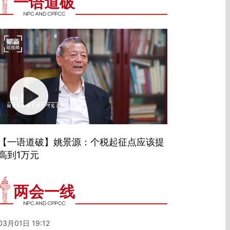
一语道破
【一语道破】姚景源：个税起征点应该提
高到1万元
两会一线
03月01日 19:12