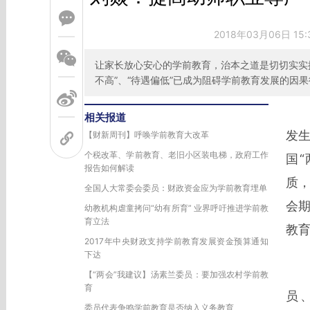
2018年03月06日 15
让家长放心安心的学前教育，治本之道是切切实实提
不高”、“待遇偏低”已成为阻碍学前教育发展的因
相关报道
发
【财新周刊】呼唤学前教育大改革
个税改革、学前教育、老旧小区装电梯，政府工作
国
报告如何解读
质
全国人大常委会委员：财政资金应为学前教育埋单
会
幼教机构虐童拷问“幼有所育” 业界呼吁推进学前教
育立法
教
2017年中央财政支持学前教育发展资金预算通知
下达
在
【“两会”我建议】汤素兰委员：要加强农村学前教
育
员
委员代表争鸣学前教育是否纳入义务教育