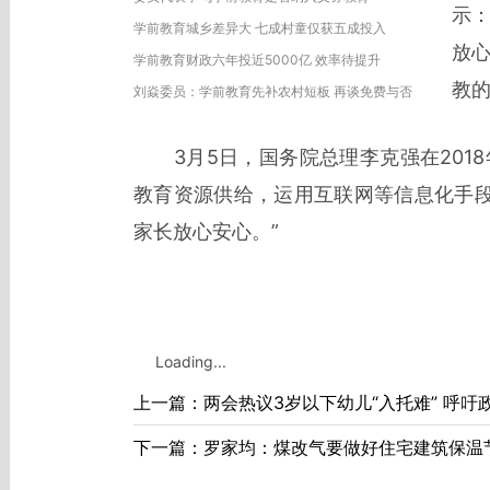
示
学前教育城乡差异大 七成村童仅获五成投入
放
学前教育财政六年投近5000亿 效率待提升
教的
刘焱委员：学前教育先补农村短板 再谈免费与否
3月5日，国务院总理李克强在2018
教育资源供给，运用互联网等信息化手
家长放心安心。”
Loading...
上一篇：两会热议3岁以下幼儿“入托难” 呼吁
下一篇：罗家均：煤改气要做好住宅建筑保温