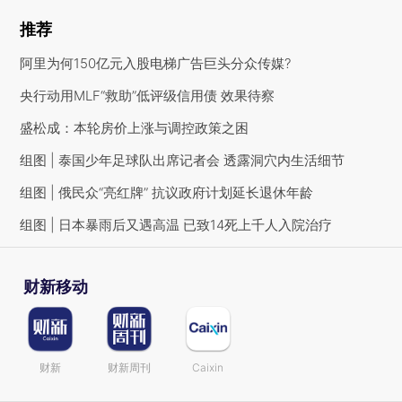
推荐
阿里为何150亿元入股电梯广告巨头分众传媒?
央行动用MLF“救助”低评级信用债 效果待察
盛松成：本轮房价上涨与调控政策之困
组图 | 泰国少年足球队出席记者会 透露洞穴内生活细节
组图 | 俄民众“亮红牌” 抗议政府计划延长退休年龄
组图 | 日本暴雨后又遇高温 已致14死上千人入院治疗
财新移动
财新
财新周刊
Caixin