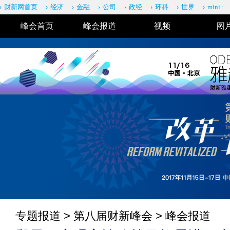
财新网首页
经济
金融
公司
政经
环科
世界
mini+
峰会首页
峰会报道
视频
图
专题报道
>
第八届财新峰会
> 峰会报道