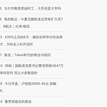
OX的吸金
马航飞行员跨国走私7万
视线｜被称为“蟑螂”的印
6
当大学教授变临时工，大学还是大学吗
让中产们甘
粒摇头丸 尿检体内含3种
度Z世代 用街头抗争将教
秘鲁纳斯
”？
毒品
育部长拱下台
13人遇难
8
海杰航运：今夏北极航道运营将扩大至7
、8航次｜出海·物流
53
439%之后的6天：被硅谷和华尔街追捧
进第四届链博
【商旅对话】华住集团
才，为何走入杠杆误区
技“链”接产
【特别呈现】寻找100种
CFO：不靠规模取胜，华
【特别呈
有意思的生活方式·第三对
住三大增长引擎是什么？
有意思的
07
陈龙：Token时代的商业与组织
50
特稿｜国航原党委书记樊澄受贿3847万
审待宣判 否认大多数指控
29
今日开盘：沪指报3896.49点 跌幅
0%
24
蓄势突破后的黄金