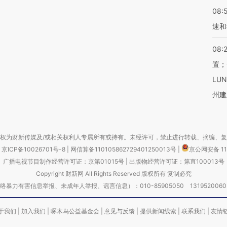
08:
速和
08:
置；
LU
州建
权为财新传媒及/或相关权利人专属所有或持有。未经许可，禁止进行转载、摘编、
京ICP备10026701号-8
|
网信算备110105862729401250013号
|
京公网安备 11
广播电视节目制作经营许可证：京第01015号
|
出版物经营许可证：第直100013号
Copyright 财新网 All Rights Reserved 版权所有 复制必究
害信息举报、未成年人举报、谣言信息）：010-85905050 13195200605 举报邮
于我们
|
加入我们
|
啄木鸟公益基金会
|
意见与反馈
|
提供新闻线索
|
联系我们
|
友情