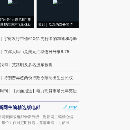
侵”还是“人道危机” 难
撕裂西班牙飞地休达
显影｜瓜农的漫长等待
｜
宇树发行市值610亿 先行者的加速和考验
｜
在岸人民币兑美元汇率连日升破6.75
我闻
｜
艾路明及多名股东被拘
｜
特朗普再签两份行政令限制出生公民权
周刊
｜
【封面报道】电力现货市场元年突进
新网主编精选版电邮
样例
新网新闻版电邮全新升级！财新网主编精心编
，每个工作日定时投递，篇篇重磅，可信可
。