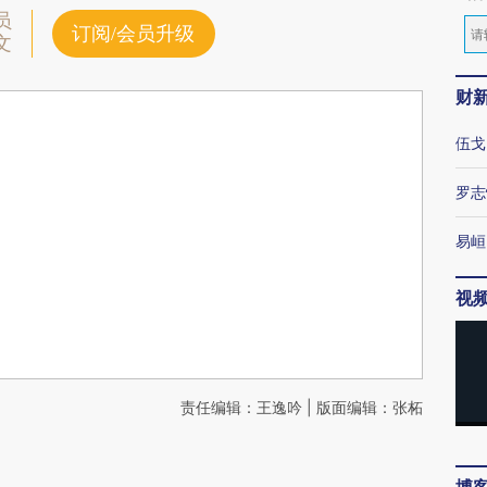
员
订阅/会员升级
文
财
伍戈
罗志
易峘
视
责任编辑：王逸吟 | 版面编辑：张柘