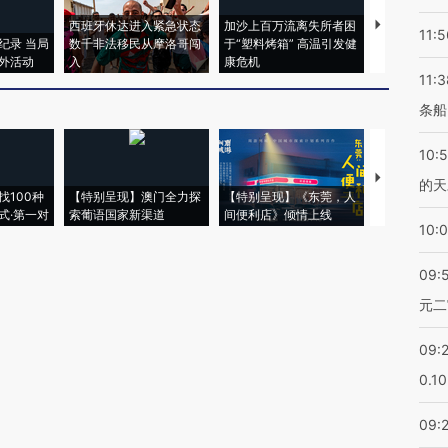
西班牙休达进入紧急状态
加沙上百万流离失所者困
视线｜HYR
11:5
纪录 当局
数千非法移民从摩洛哥闯
于“塑料烤箱” 高温引发健
术：是什么
外活动
入
康危机
心“花钱找虐
11:3
条船
10:
【推广】走
的天
找100种
【特别呈现】澳门全力探
【特别呈现】《东莞，人
会，让数智科
式·第一对
索葡语国家新渠道
间便利店》倾情上线
业
10:
09:
元二
09:
0.1
09: