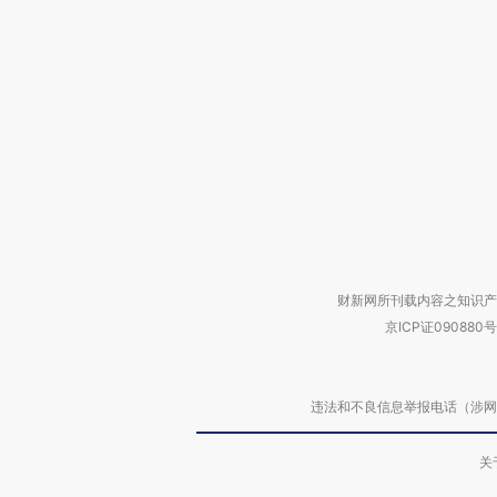
财新网所刊载内容之知识产
京ICP证090880号
违法和不良信息举报电话（涉网络暴力有
关