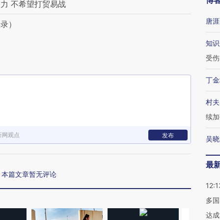
博
力 不希望打贸易战
唐涯
实录）
知识
受伤
丁金
村夫
续加
新网观点
发布
吴晓
最
本篇文章暂无评论
12:1
多国
达成