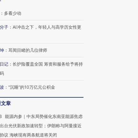
客
：
多看少动
分子
：
AI冲击之下，年轻人与高学历女性更
坤
：
耳闻目睹的几位律师
日记
：
长护险覆盖全国 筹资和服务给予将持
码
波
：
“沉睡”的10万亿元公积金
新文章
3
能源内参｜中东局势催化东南亚能源焦虑
出台光伏新政加速转型；伊朗称与阿曼接近
协议 海峡现有两条航道将关闭