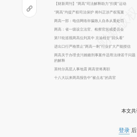
【财新周刊】“两高”司法解释助力“扫黄”运动
“两高”均提产权司法保护 将纠正涉产权冤案
两高一部：电信网络诈骗致人自杀从重处罚
两高：省一级设立法官、检察官惩戒委员会
第11轮巡视两高位列其中 京渝桂甘“回头看”
进出口行严格禁止“两高一剩”行业扩大产能授信
两高关于办理贪污贿赂刑事案件适用法律若干问题
的解释
英特尔高层人事地震 两高管将离职
十八大以来两高报告中“被点名”的高官
本文共
登录
后