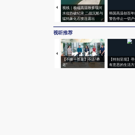
视线｜极端高温致多瑙河
水位跌破纪录 二战沉船与
韩国高温创百年
猛犸象化石接连露出
警告停止一切户
视听推荐
【不唯一答案】不止“养
【特别呈现】寻
老”
有意思的生活方