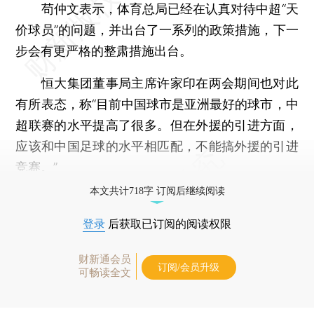
苟仲文表示，体育总局已经在认真对待中超“天
价球员”的问题，并出台了一系列的政策措施，下一
步会有更严格的整肃措施出台。
恒大集团董事局主席许家印在两会期间也对此
有所表态，称“目前中国球市是亚洲最好的球市，中
超联赛的水平提高了很多。但在外援的引进方面，
应该和中国足球的水平相匹配，不能搞外援的引进
竞赛。”
本文共计718字 订阅后继续阅读
登录
后获取已订阅的阅读权限
财新通会员
订阅/会员升级
可畅读全文