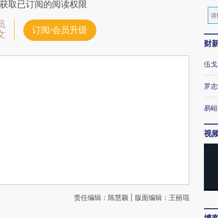
获取已订阅的阅读权限
员
订阅/会员升级
文
财
伍戈
罗志
易峘
视
责任编辑：陈慧颖 | 版面编辑：王丽琨