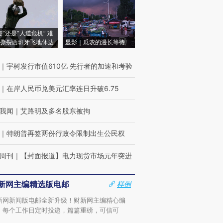
侵”还是“人道危机” 难
撕裂西班牙飞地休达
显影｜瓜农的漫长等待
｜
宇树发行市值610亿 先行者的加速和考验
｜
在岸人民币兑美元汇率连日升破6.75
我闻
｜
艾路明及多名股东被拘
｜
特朗普再签两份行政令限制出生公民权
周刊
｜
【封面报道】电力现货市场元年突进
新网主编精选版电邮
样例
新网新闻版电邮全新升级！财新网主编精心编
，每个工作日定时投递，篇篇重磅，可信可
。