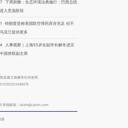
07
下周前瞻：生态环境法典施行；巴西总统
进入竞选阶段
1
特朗普坚称美国防空弹药库存充足 但不
乌克兰提供更多
24
人事观察｜上海55岁女副市长解冬进京
中国侨联副主席
复制及建立镜像等任何使用。
010502034662号
箱：laixin@caixin.com
链接