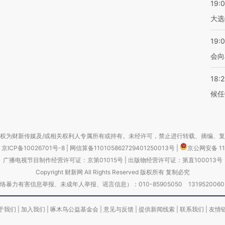
19:
大选
19:0
会向
18:
候任
权为财新传媒及/或相关权利人专属所有或持有。未经许可，禁止进行转载、摘编、
京ICP备10026701号-8
|
网信算备110105862729401250013号
|
京公网安备 11
广播电视节目制作经营许可证：京第01015号
|
出版物经营许可证：第直100013号
Copyright 财新网 All Rights Reserved 版权所有 复制必究
害信息举报、未成年人举报、谣言信息）：010-85905050 13195200605 举报邮
于我们
|
加入我们
|
啄木鸟公益基金会
|
意见与反馈
|
提供新闻线索
|
联系我们
|
友情