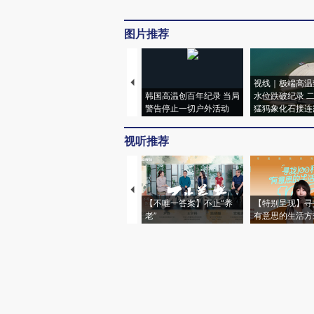
图片推荐
视线｜极端高温
韩国高温创百年纪录 当局
水位跌破纪录 
警告停止一切户外活动
猛犸象化石接连
视听推荐
【不唯一答案】不止“养
【特别呈现】寻
老”
有意思的生活方