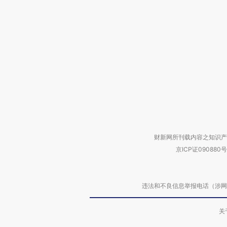
财新网所刊载内容之知识产
京ICP证090880号
违法和不良信息举报电话（涉网络暴力有
关