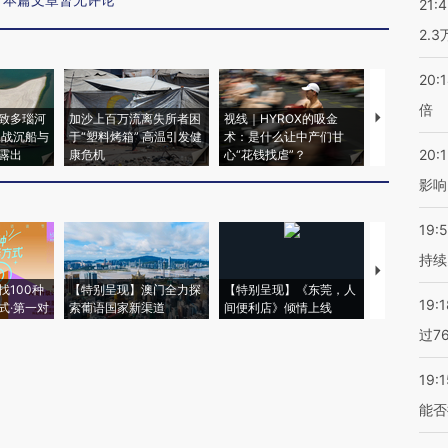
21:
2.
20:
倍
致多瑙河
加沙上百万流离失所者困
视线｜HYROX的吸金
马航飞行员
二战沉船与
于“塑料烤箱” 高温引发健
术：是什么让中产们甘
粒摇头丸 尿
20:1
露出
康危机
心“花钱找虐”？
毒品
影响
19:5
持续
【推广】走
找100种
【特别呈现】澳门全力探
【特别呈现】《东莞，人
会，让数智科
19:1
式·第一对
索葡语国家新渠道
间便利店》倾情上线
业
过7
19:1
能否