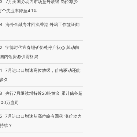
43
7月美国劳动力市场意外放缓 岗位减少
3万个失业率降至4.1%
14
海外金融专才回流香港 外籍工作签证翻
跨国走私7万
视线｜被称为“蟑螂”的印
视线｜“入侵”还是“人道危
检体内含3种
度Z世代 用街头抗争将教
机”？难民潮撕裂西班牙
秘鲁纳斯
2
宁德时代宜春锂矿仍处停产状态 其动向
育部长拱下台
飞地休达
13人遇难
国内锂资源供需格局
1
7月进出口增速高位放缓，价格驱动还能
多久
进第四届链博
【商旅对话】华住集团
技“链”接产
【特别呈现】寻找100种
CFO：不靠规模取胜，华
【特别呈
8
央行7月继续增持近20吨黄金 累计储备超
有意思的生活方式·第三对
住三大增长引擎是什么？
有意思的
600万盎司
5
7月进出口增速从高位略有回落 涨价动力
持续？