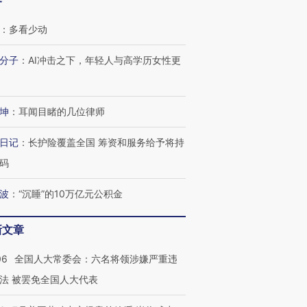
客
：
多看少动
分子
：
AI冲击之下，年轻人与高学历女性更
坤
：
耳闻目睹的几位律师
日记
：
长护险覆盖全国 筹资和服务给予将持
码
波
：
“沉睡”的10万亿元公积金
新文章
06
全国人大常委会：六名将领涉嫌严重违
法 被罢免全国人大代表