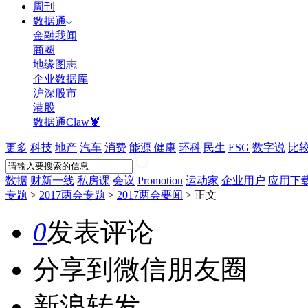
周刊
数据通
金融我闻
商圈
地缘图志
企业数据库
沪深股市
港股
数据通Claw🦞
更多
科技
地产
汽车
消费
能源
健康
环科
民生
ESG
数字说
比
数据
财新一线
私房课
会议
Promotion
运动家
企业用户
应用下
专题
>
2017两会专题
>
2017两会要闻
>
正文
0
发表评论
分享到微信朋友圈
新浪转发