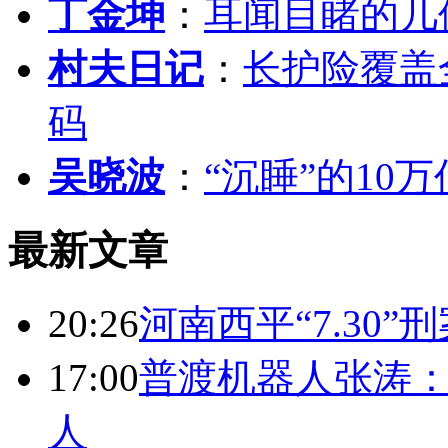
丁金坤
：
耳闻目睹的几
村夫日记
：
长护险覆盖
码
吴晓波
：
“沉睡”的10
最新文章
20:26
河南西平“7.30”
17:00
普渡机器人张涛
人