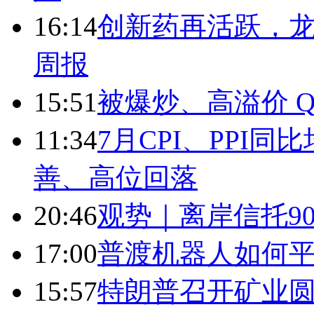
16:14
创新药再活跃，
周报
15:51
被爆炒、高溢价 Q
11:34
7月CPI、PPI同
善、高位回落
20:46
观势｜离岸信托9
17:00
普渡机器人如何平
15:57
特朗普召开矿业圆