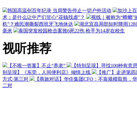
韩国高温创百年纪录 当局警告停止一切户外活动
加沙上百
术：是什么让中产们甘心“花钱找虐”？
视线｜被称为“蟑螂”
机”？难民潮撕裂西班牙飞地休达
湖北宜昌局部短时降雨128毫
毫米
泰国突发校园枪击案致6死22伤 枪手为14岁在校生
视听推荐
【不唯一答案】不止“养老”
【特别呈现】寻找100种有意
别呈现】《东莞，人间便利店》倾情上线
【推广】走进第四
方式·第三对
【商旅对话】华住集团CFO：不靠规模取胜，
二对